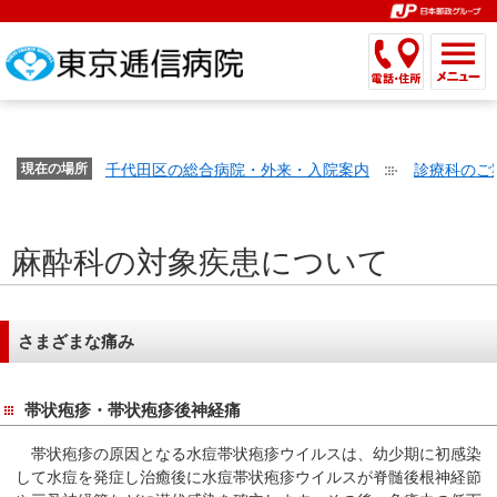
こ
ペ
こ
こ
こ
こ
こ
ー
こ
こ
こ
こ
こ
こ
が
こ
こ
ジ
こ
こ
こ
こ
か
ま
ペ
か
ま
内
か
ま
か
ま
ら
で
ー
ら
で
移
ら
で
ら
で
文
が
ジ
ヘ
ヘ
動
サ
サ
共
共
字
千代田区の総合病院・外来・入院案内
診療科のご
文
現在の場所
の
ッ
ッ
メ
イ
イ
通
通
の
字
先
ダ
ダ
ニ
ト
ト
メ
メ
大
の
頭
ー
ー
ュ
内
こ
内
ニ
ニ
き
麻酔科の対象疾患について
大
で
メ
メ
ー
検
こ
検
ュ
ュ
さ
き
す。
ニ
ニ
ヘ
索
か
索
ー
ー
設
さ
ュ
ュ
ッ
で
ら
で
で
で
定
設
ー
ー
ダ
す。
本
す。
す。
す。
さまざまな痛み
で
定
で
で
ー
文
す。
で
す。
す。
メ
で
帯状疱疹・帯状疱疹後神経痛
す。
ニ
す。
ュ
帯状疱疹の原因となる水痘帯状疱疹ウイルスは、幼少期に初感染
ー
して水痘を発症し治癒後に水痘帯状疱疹ウイルスが脊髄後根神経節
へ