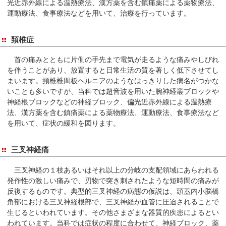
光近赤外線による温熱療法、漢方薬を含む鎮痛薬による薬物療法、
在
運動療法、食事療法などを用いて、治療を行っています。
の
場
頚椎症
所
へ
首の痛みとともに片側の手先まで電気が走るような痛みやしびれ
移
を伴うことがあり、放置すると日常生活の質を著しく低下させてし
動
まいます。頸椎椎間板ヘルニアのようなはっきりした病名がつかな
し
いことも多いですが、当科では超音波を用いた腕神経叢ブロックや
神経根ブロックなどの神経ブロック、偏光近赤外線による温熱療
ま
法、漢方薬を含む鎮痛薬による薬物療法、運動療法、食事療法など
す
を用いて、症状の緩和を図ります。
本
文
三叉神経痛
へ
移
三叉神経の１枝あるいはそれ以上の分岐の支配領域にあらわれる
動
発作性の激しい痛みで、刃物で突き刺されたような短時間の痛みが
し
反復するものです。典型的三叉神経の病態の仮説は、頭蓋内小脳橋
角部における三叉神経根部で、三叉神経が血管に圧迫されることで
ま
生じるといわれています。その他さまざまな器質的疾患によるとい
す
われています。当科では症状の程度に合わせて、神経ブロック、薬