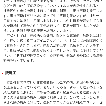
や三叉神経節などに潜伏感染を確立します。その後、免疫力の低下
移
などの理由から潜伏感染をしていたウイルスが再活性化されると、
動
神経節から末梢神経を通過して皮膚に到達し、帯状疱疹を発症しま
す。帯状疱疹は支配神経に沿って生じ疼痛を伴いますが、通常一、
し
二週間後に治癒し、疼痛も消失します。しかし疱疹が消失しても痛
ま
みが継続して三か月から半年経過しても疼痛が残存することがあ
す
り、この状態を帯状疱疹後神経痛といいます。
共
症状としては、持続的な自発痛、間欠的な電撃痛、触刺激に対し
通
ても痛いと感じるアロデイニアなど起こり、しばしば睡眠障害やう
メ
つ状態を引き起こします。痛みの治療は早く始めることが大事で
す。疱疹が治っても痛みが続くようでしたら、早めに受診してくだ
ニ
さい。当科では神経ブロック、薬物療法、偏光近赤外線による温熱
ュ
療法を行っています。
ー
へ
腰痛症
移
動
腰部脊柱管狭窄症や腰椎椎間板ヘルニアの他、原因不明が80％
し
以上あるとされています。また、いわゆる「ぎっくり腰」のような
ま
急性の痛みもあれば、年単位の慢性的な経過をたどる腰痛もあり、
す
多くの場合慢性の痛みは治療に難渋します。当科ではこうしたさま
ざまな腰の痛みに対して、硬膜外ブロックなどの神経ブロック、偏
現