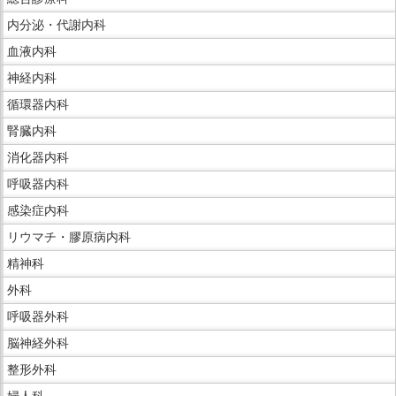
か
文
ら
内分泌・代謝内科
で
サ
血液内科
す。
イ
神経内科
ド
循環器内科
メ
ニ
腎臓内科
ュ
消化器内科
ー
呼吸器内科
で
感染症内科
す。
リウマチ・膠原病内科
精神科
外科
呼吸器外科
脳神経外科
整形外科
婦人科