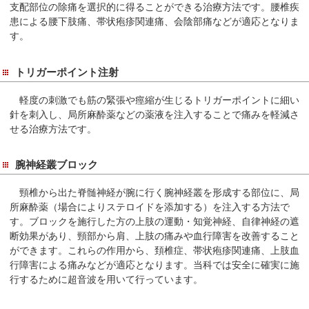
支配部位の除痛を選択的に得ることができる治療方法です。腰椎疾
患による腰下肢痛、帯状疱疹関連痛、会陰部痛などが適応となりま
す。
トリガーポイント注射
軽度の刺激でも筋の緊張や痙縮が生じるトリガーポイントに細い
針を刺入し、局所麻酔薬などの薬液を注入することで痛みを軽減さ
せる治療方法です。
腕神経叢ブロック
頸椎から出た脊髄神経が腕に行く腕神経叢を形成する部位に、局
所麻酔薬（場合によりステロイドを添加する）を注入する方法で
す。ブロックを施行した方の上肢の運動・知覚神経、自律神経の遮
断効果があり、頸部から肩、上肢の痛みや血行障害を改善すること
ができます。これらの作用から、頚椎症、帯状疱疹関連痛、上肢血
行障害による痛みなどが適応となります。当科では安全に確実に施
行するために超音波を用いて行っています。