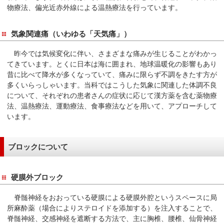
サ
物療法、偏光近赤外線による温熱療法を行っています。
イ
ド
気象関連痛（いわゆる「天気痛」）
メ
ニ
昨今では気候変化に伴い、さまざまな痛みが生じることがわかっ
ュ
てきています。とくに日本は海に囲まれ、地球温暖化の影響もあり
ー
昔に比べて降水が多くなっていて、痛みに限らず不調をきたす方が
多くいらっしゃいます。当科ではこうした気象に関連した体調不良
へ
について、それぞれの患者さんの症状に応じて漢方薬を含む薬物療
移
法、温熱療法、運動療法、食事療法などを用いて、アプローチして
動
います。
し
ま
す
ブロックについて
硬膜外ブロック
脊髄神経をおおっている硬膜による硬膜外腔というスペースに局
所麻酔薬（場合によりステロイドを添加する）を注入することで、
脊髄神経、交感神経を遮断する方法で、主に胸椎、腰椎、仙骨神経