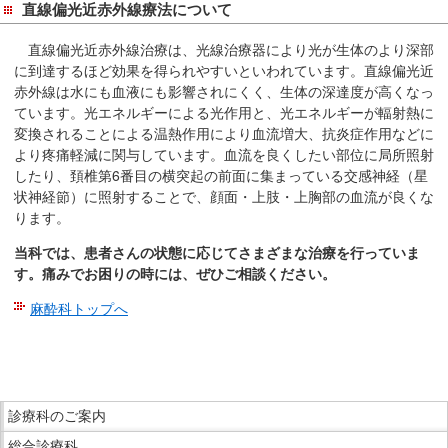
直線偏光近赤外線療法について
直線偏光近赤外線治療は、光線治療器により光が生体のより深部
に到達するほど効果を得られやすいといわれています。直線偏光近
赤外線は水にも血液にも影響されにくく、生体の深達度が高くなっ
ています。光エネルギーによる光作用と、光エネルギーが輻射熱に
変換されることによる温熱作用により血流増大、抗炎症作用などに
より疼痛軽減に関与しています。血流を良くしたい部位に局所照射
したり、頚椎第6番目の横突起の前面に集まっている交感神経（星
状神経節）に照射することで、顔面・上肢・上胸部の血流が良くな
ります。
当科では、患者さんの状態に応じてさまざまな治療を行っていま
す。痛みでお困りの時には、ぜひご相談ください。
麻酔科トップへ
こ
こ
ま
こ
で
診療科のご案内
こ
本
総合診療科