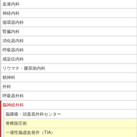
サ
血液内科
す。
イ
神経内科
ド
循環器内科
メ
ニ
腎臓内科
ュ
消化器内科
ー
呼吸器内科
で
感染症内科
す。
リウマチ・膠原病内科
精神科
外科
呼吸器外科
脳神経外科
脳腫瘍・頭蓋底外科センター
脊椎除圧術
一過性脳虚血発作（TIA）