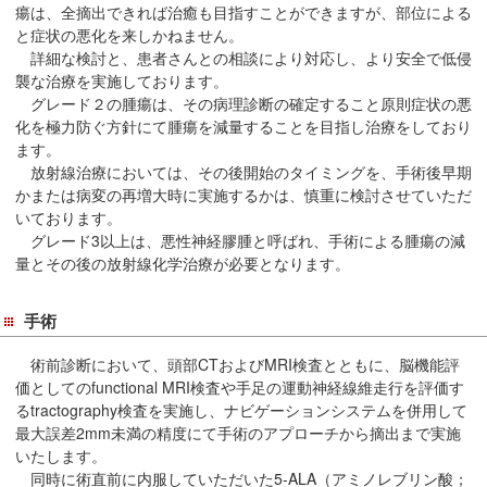
在
瘍は、全摘出できれば治癒も目指すことができますが、部位による
と症状の悪化を来しかねません。
の
詳細な検討と、患者さんとの相談により対応し、より安全で低侵
場
襲な治療を実施しております。
所
グレード２の腫瘍は、その病理診断の確定すること原則症状の悪
へ
化を極力防ぐ方針にて腫瘍を減量することを目指し治療をしており
移
ます。
動
放射線治療においては、その後開始のタイミングを、手術後早期
し
かまたは病変の再増大時に実施するかは、慎重に検討させていただ
いております。
ま
グレード3以上は、悪性神経膠腫と呼ばれ、手術による腫瘍の減
す
量とその後の放射線化学治療が必要となります。
本
文
手術
へ
移
術前診断において、頭部CTおよびMRI検査とともに、脳機能評
動
価としてのfunctional MRI検査や手足の運動神経線維走行を評価す
し
るtractography検査を実施し、ナビゲーションシステムを併用して
最大誤差2mm未満の精度にて手術のアプローチから摘出まで実施
ま
いたします。
す
同時に術直前に内服していただいた5-ALA（アミノレブリン酸；