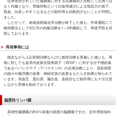
従来使用されていた脳腫瘍に対する抗腫瘍剤と比較して点滴では
なく内服となり、骨髄抑制という白血球減少による抵抗力の低下、
貧血、出血しやすくなるなどの副作用も比較的少ないことが判明し
ました。
したがって、術後放射線化学治療が終了した後も、外来通院にて
維持療法として5日/月の内服治療を1～2年継続して、再発予防を目
指しております。
再発事例には
残念ながら上記初期治療ならびに維持治療を実施した後にも、再
発に対しても血管内皮新生阻害因子（VEGF）に対する分子標的薬
であるベバシズマブ（アバスチン®）の点滴治療により、造影病変
の縮小や脳浮腫の改善、神経症状の改善をもたらす効果が知られて
います。高血圧、蛋白尿、脳出血、血栓症など副作用にも十分注意
しながら実施を勧めております。
脳悪性リンパ腫
原発性脳腫瘍の約3％前後の頻度の脳腫瘍ですが、近年増加傾向