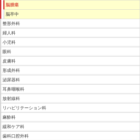
脳腫瘍
脳卒中
整形外科
婦人科
小児科
眼科
皮膚科
形成外科
泌尿器科
耳鼻咽喉科
放射線科
リハビリテーション科
麻酔科
緩和ケア科
歯科口腔外科