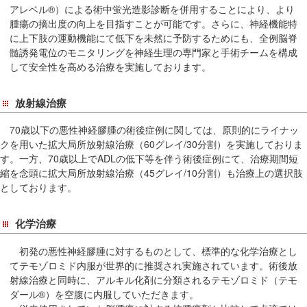
サ
アレベル®）による術中蛍光造影診断を併用することにより、より
イ
腫瘍の摘出度の向上を目指すことが可能です。さらに、神経機能特
ド
に上下肢の運動機能にて低下を未然に予防するためにも、全例脳脊
メ
髄誘発電位のモニタリングを神経生理の専門家と手術チームを構成
して安全性を高める治療を実施しております。
ニ
ュ
ー
放射線治療
へ
70歳以下の悪性神経膠腫の術後症例に関しては、原則的にライナッ
移
クを用いた拡大局所放射線治療（60グレイ/30分割）を実施しておりま
動
す。一方、70歳以上でADLの低下等を伴う術後症例にて、治療期間短
し
縮を念頭に拡大局所放射線治療（45グレイ/10分割）も治療上の選択肢
ま
としております。
す
化学治療
初発の悪性神経膠腫に対するものとして、標準的な化学治療とし
てテモゾロミド内服が世界的に推奨され実施されています。術後放
射線治療と同時に、アルキル化剤に分類されるテモゾロミド（テモ
ダール®）を空腹に内服していただきます。