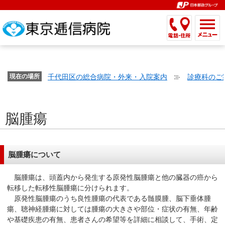
こ
ペ
こ
こ
こ
こ
こ
ー
こ
こ
こ
こ
こ
こ
が
こ
こ
ジ
こ
こ
こ
こ
か
ま
ペ
か
ま
内
か
ま
か
ま
ら
で
ー
ら
で
移
ら
で
ら
で
文
が
ジ
ヘ
ヘ
動
サ
サ
共
共
字
千代田区の総合病院・外来・入院案内
診療科のご
文
現在の場所
の
ッ
ッ
メ
イ
イ
通
通
の
字
先
ダ
ダ
ニ
ト
ト
メ
メ
大
の
頭
ー
ー
ュ
内
こ
内
ニ
ニ
き
脳腫瘍
大
で
メ
メ
ー
検
こ
検
ュ
ュ
さ
き
す。
ニ
ニ
ヘ
索
か
索
ー
ー
設
さ
ュ
ュ
ッ
で
ら
で
で
で
定
設
ー
ー
ダ
す。
本
す。
す。
す。
脳腫瘍について
で
定
で
で
ー
文
す。
で
す。
す。
メ
で
脳腫瘍は、頭蓋内から発生する原発性脳腫瘍と他の臓器の癌から
す。
ニ
す。
転移した転移性脳腫瘍に分けられます。
原発性脳腫瘍のうち良性腫瘍の代表である髄膜腫、脳下垂体腫
ュ
瘍、聴神経腫瘍に対しては腫瘍の大きさや部位・症状の有無、年齢
ー
や基礎疾患の有無、患者さんの希望等を詳細に相談して、手術、定
へ