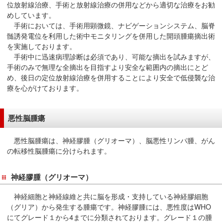
位放射線治療、手術と放射線治療の併用などから適切な治療をお勧
移
めしています。
動
手術においては、手術用顕微鏡、ナビゲーションシステム、脳脊
し
髄誘発電位を利用した術中モニタリングを併用した開頭腫瘍摘出術
ま
を実施しております。
手術中に迅速病理診断は必須であり、可能な摘出を試みますが、
す
手術のみで無理な全摘出を目指すより安全な範囲内の摘出にとど
共
め、後日の定位放射線治療を併用することにより安全で低侵襲な治
通
療を心がけております。
メ
ニ
悪性脳腫瘍
ュ
ー
悪性脳腫瘍は、神経膠腫（グリオーマ）、脳悪性リンパ腫、がん
へ
の転移性脳腫瘍に分けられます。
移
動
神経膠腫（グリオーマ）
し
ま
神経細胞と神経線維と共に脳を形成・支持している神経膠細胞
す
（グリア）から発生する腫瘍です。神経膠腫には、悪性度はWHO
現
にてグレード１から4までに分類されております。グレード１の腫