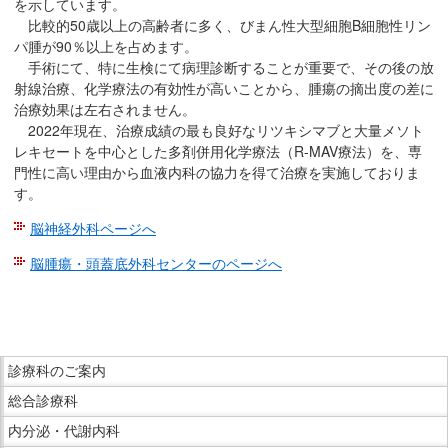
を示しています。
比較的50歳以上の高齢者に多く、びまん性大型細胞B細胞性リン
パ腫が90％以上を占めます。
手術にて、特に生検にて病理診断することが重要で、その後の放
射線治療、化学療法の有効性が高いことから、腫瘍の摘出度の差に
治療効果は左右されません。
2022年現在、治療成績の最も良好なリツキシマブと大量メソト
レキセートを中心とした多剤併用化学療法（R-MAV療法）を、専
門性に高い理由から血液内科の協力を得て治療を実施しておりま
す。
脳神経外科ページへ
脳腫瘍・頭蓋底外科センターのページへ
こ
こ
ま
こ
で
診療科のご案内
こ
本
総合診療科
か
文
ら
内分泌・代謝内科
で