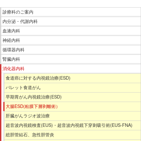
ま
こ
で
診療科のご案内
こ
本
内分泌・代謝内科
か
文
ら
血液内科
で
サ
神経内科
す。
イ
循環器内科
ド
腎臓内科
メ
ニ
消化器内科
ュ
食道癌に対する内視鏡治療(ESD)
ー
バレット食道がん
で
早期胃がん内視鏡治療(ESD)
す。
大腸ESD(粘膜下層剥離術）
肝臓がんラジオ波治療
超音波内視鏡検査(EUS)・超音波内視鏡下穿刺吸引術(EUS-FNA)
総胆管結石、急性胆管炎