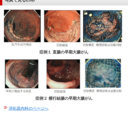
サ
イ
ド
メ
ニ
ュ
ー
へ
症例１ 直腸の早期大腸がん
移
動
し
ま
す
症例２ 横行結腸の早期大腸がん
消化器内科のページへ
こ
こ