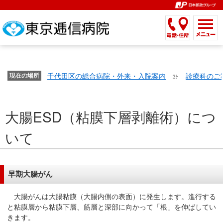
こ
ペ
こ
こ
こ
こ
こ
ー
こ
こ
こ
こ
こ
こ
が
こ
こ
ジ
こ
こ
こ
こ
か
ま
ペ
か
ま
内
か
ま
か
ま
ら
で
ー
ら
で
移
ら
で
ら
で
文
が
ジ
ヘ
ヘ
動
サ
サ
共
共
字
千代田区の総合病院・外来・入院案内
診療科のご
文
現在の場所
の
ッ
ッ
メ
イ
イ
通
通
の
字
先
ダ
ダ
ニ
ト
ト
メ
メ
大
の
頭
ー
ー
ュ
内
こ
内
ニ
ニ
き
大腸ESD（粘膜下層剥離術）につ
大
で
メ
メ
ー
検
こ
検
ュ
ュ
さ
き
す。
ニ
ニ
ヘ
索
か
索
ー
ー
いて
設
さ
ュ
ュ
ッ
で
ら
で
で
で
定
設
ー
ー
ダ
す。
本
す。
す。
す。
で
定
で
で
ー
文
す。
で
す。
す。
メ
で
早期大腸がん
す。
ニ
す。
大腸がんは大腸粘膜（大腸内側の表面）に発生します。進行する
ュ
と粘膜層から粘膜下層、筋層と深部に向かって「根」を伸ばしてい
ー
きます。
へ