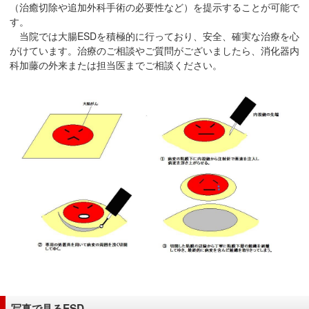
（治癒切除や追加外科手術の必要性など）を提示することが可能で
在
す。
の
当院では大腸ESDを積極的に行っており、安全、確実な治療を心
場
がけています。治療のご相談やご質問がございましたら、消化器内
所
科加藤の外来または担当医までご相談ください。
へ
移
動
し
ま
す
本
文
へ
移
動
し
ま
す
写真で見るESD