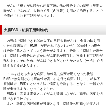
移
がんの「根」が粘膜から粘膜下層の浅い部分までの状態（早期大
動
腸がん）であれば、大腸カメラ（内視鏡）を用いて治療することで
治癒が得られる可能性があります。
し
ま
す
大腸ESD（粘膜下層剥離術）
共
通
内視鏡で切除できる20㎜以下の早期大腸がんは、金属の輪を用
メ
いた粘膜切除術（EMR）が行われてきましたが、20㎜以上の場合
は分割切除となってしまう場合があります。分割して切除した場合
ニ
は、切除した部分にわずかにがん細胞が残存し、再発する可能性が
ュ
残ります。そのため、がんはできるだけひとかたまり（一括）で切
ー
除する必要があります。
へ
20㎜を超える大きな病変、線維化（病変が硬くなった状態、
移
EMRでは分割となる可能性が高い）を伴う病変に対して、粘膜下
動
層剥離術（ESD）という方法で病変を分割することなく、一括で切
し
除が出来るようになってきました。
ま
ESDは、高周波電気メスでがんを確認しながら、確実に病変を切
す
除できる手技です。
現
また、詳細な病理診断が可能となり、切除後の明確な治療方針