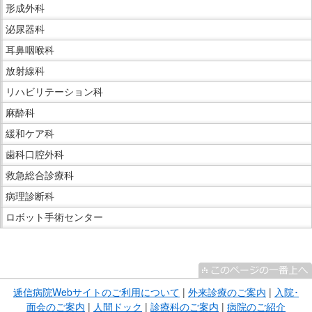
形成外科
泌尿器科
耳鼻咽喉科
放射線科
リハビリテーション科
麻酔科
緩和ケア科
歯科口腔外科
救急総合診療科
病理診断科
ロボット手術センター
こ
こ
ま
逓信病院Webサイトのご利用について
|
外来診療のご案内
|
入院･
で
面会のご案内
|
人間ドック
|
診療科のご案内
|
病院のご紹介