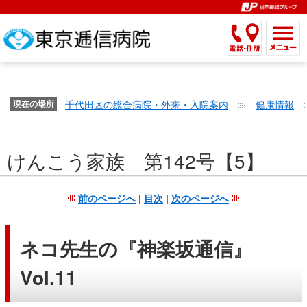
こ
ペ
こ
こ
こ
こ
こ
ー
こ
こ
こ
こ
こ
こ
が
こ
こ
ジ
こ
こ
こ
こ
か
ま
ペ
か
ま
内
か
ま
か
ま
ら
で
ー
ら
で
移
ら
で
ら
で
文
が
ジ
ヘ
ヘ
動
サ
サ
共
共
字
千代田区の総合病院・外来・入院案内
健康情報
文
現在の場所
の
ッ
ッ
メ
イ
イ
通
通
の
字
先
ダ
ダ
ニ
ト
ト
メ
メ
大
の
頭
ー
ー
ュ
内
こ
内
ニ
ニ
き
けんこう家族 第142号【5】
大
で
メ
メ
ー
検
こ
検
ュ
ュ
さ
き
す。
ニ
ニ
ヘ
索
か
索
ー
ー
設
さ
ュ
ュ
ッ
で
ら
で
で
で
前のページへ
|
目次
|
次のページへ
定
設
ー
ー
ダ
す。
本
す。
す。
す。
で
定
で
で
ー
文
す。
で
す。
す。
メ
で
ネコ先生の『神楽坂通信』
す。
ニ
す。
Vol.11
ュ
ー
へ