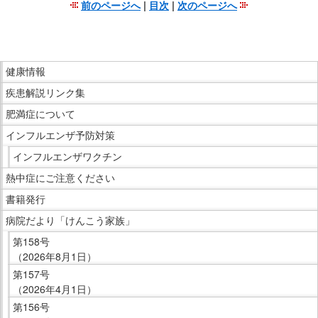
前のページへ
|
目次
|
次のページへ
こ
こ
ま
こ
で
健康情報
こ
本
疾患解説リンク集
か
文
ら
肥満症について
で
サ
インフルエンザ予防対策
す。
イ
インフルエンザワクチン
ド
熱中症にご注意ください
メ
ニ
書籍発行
ュ
病院だより「けんこう家族」
ー
第158号
で
（2026年8月1日）
す。
第157号
（2026年4月1日）
第156号