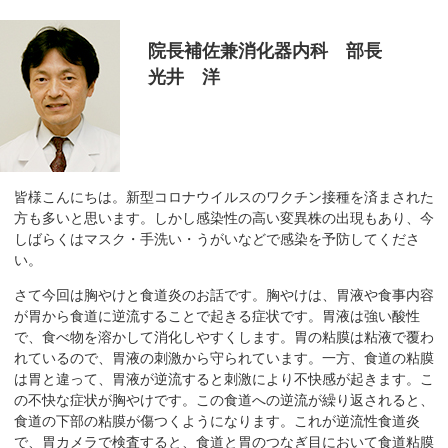
移
動
院長補佐兼消化器内科 部長
し
光井 洋
ま
す
共
通
メ
皆様こんにちは。新型コロナウイルスのワクチン接種を済まされた
ニ
方も多いと思います。しかし感染性の高い変異株の出現もあり、今
しばらくはマスク・手洗い・うがいなどで感染を予防してくださ
ュ
い。
ー
へ
さて今回は胸やけと食道炎のお話です。胸やけは、胃液や食事内容
移
が胃から食道に逆流することで起きる症状です。胃液は強い酸性
動
で、食べ物を溶かして消化しやすくします。胃の粘膜は粘液で覆わ
れているので、胃液の刺激から守られています。一方、食道の粘膜
し
は胃と違って、胃液が逆流すると刺激により不快感が起きます。こ
ま
の不快な症状が胸やけです。この食道への逆流が繰り返されると、
す
食道の下部の粘膜が傷つくようになります。これが逆流性食道炎
現
で、胃カメラで検査すると、食道と胃のつなぎ目において食道粘膜