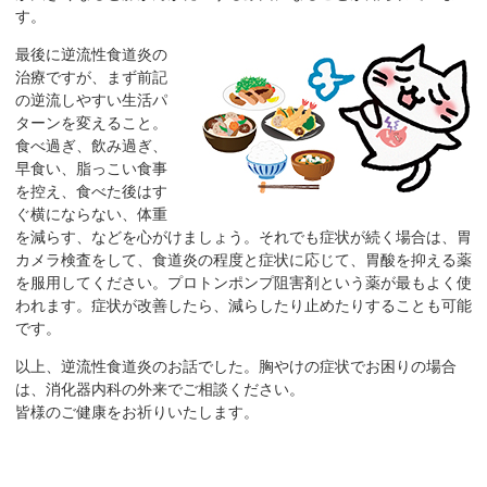
サ
す。
イ
最後に逆流性食道炎の
ド
治療ですが、まず前記
メ
の逆流しやすい生活パ
ニ
ターンを変えること。
ュ
食べ過ぎ、飲み過ぎ、
ー
早食い、脂っこい食事
へ
を控え、食べた後はす
移
ぐ横にならない、体重
を減らす、などを心がけましょう。それでも症状が続く場合は、胃
動
カメラ検査をして、食道炎の程度と症状に応じて、胃酸を抑える薬
し
を服用してください。プロトンポンプ阻害剤という薬が最もよく使
ま
われます。症状が改善したら、減らしたり止めたりすることも可能
す
です。
以上、逆流性食道炎のお話でした。胸やけの症状でお困りの場合
は、消化器内科の外来でご相談ください。
皆様のご健康をお祈りいたします。