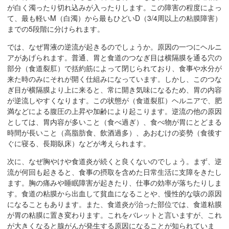
在
が白く濁ったり切れ込みが入ったりします。この障害の程度によっ
て、最も軽いM（白濁）から最もひどいD（3/4周以上の粘膜障害）
の
までの5段階に分けられます。
場
所
では、なぜ胃液の逆流が起きるのでしょうか。原因の一つにヘルニ
へ
アがあげられます。普通、胃と食道のつなぎ目は横隔膜を通る穴の
移
部分（食道裂肛）で括約筋によって閉じられており、食事や水分が
来た時のみにそれが開く仕組みになっています。しかし、このつな
動
ぎ目が横隔膜より上に来ると、常に開き気味になるため、胃の内容
し
が逆流しやすくなります。この状態が（食道裂肛）ヘルニアで、肥
ま
満などによる腹圧の上昇や加齢により起こります。逆流の他の原因
す
としては、胃内容が多いこと（食べ過ぎ）、食べ物が胃にとどまる
本
時間が長いこと（高脂肪食、飲酒過多）、あおむけの姿勢（食後す
文
ぐに寝る、長期臥床）などが考えられます。
へ
次に、なぜ胸やけや食道炎が続くと良くないのでしょう。まず、逆
移
流が何回も起きると、食事の摂取を含めた日常生活に支障をきたし
動
ます。胸の痛みや睡眠障害が起きたり、仕事の効率が落ちたりしま
し
す。食道の粘膜から出血して貧血になることや、慢性的な咳の原因
になることもあります。また、食道炎が治った部位では、食道粘膜
ま
が胃の粘膜に置き変わります。これをバレットと言いますが、これ
す
が大きくなると腺がんが発生する原因になることが知られていま