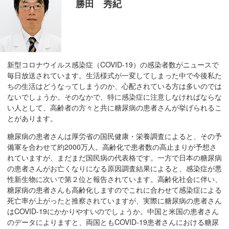
勝田 秀紀
在
の
場
所
へ
新型コロナウイルス感染症（COVID-19）の感染者数がニュースで
移
毎日放送されています。生活様式が一変してしまった中で今後私た
動
ちの生活はどうなってしまうのか、心配されている方は多いのでは
し
ないでしょうか。そのなかで、特に感染症に注意しなければならな
ま
い人として、高齢者の方々と共に糖尿病の患者さんが挙げられるこ
す
とがあります。
本
糖尿病の患者さんは厚労省の国民健康・栄養調査によると、その予
文
備軍を合わせて約2000万人。高齢化で患者数の高止まりが予想さ
へ
れていますが、まだまだ国民病の代表格です。一方で日本の糖尿病
移
の患者さんがお亡くなりになる原因調査結果によると、感染症が悪
性新生物に次いで第２位と報告されています。高齢化社会に伴い、
動
糖尿病の患者さんも高齢化しますのでこれに合わせて感染症による
し
死亡率が上がったと推察されていますが、実際に糖尿病の患者さん
ま
はCOVID-19にかかりやすいのでしょうか。中国と米国の患者さん
す
のデータによりますと、両国ともCOVID-19患者さんにおける糖尿