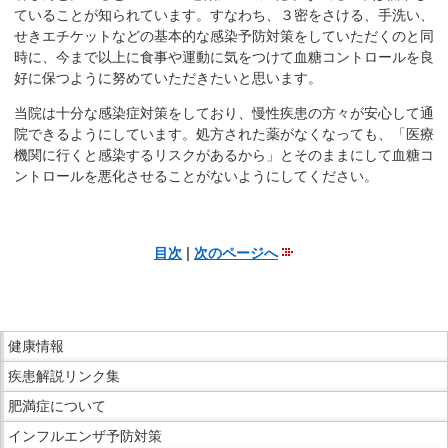
ていることが知られています。すなわち、３密をさける、手洗い、
せきエチケットなどの基本的な感染予防対策をしていただくのと同
時に、今まで以上に食事や運動に気をつけて血糖コントロールを良
好に保つように努めていただきたいと思います。
当院は十分な感染症対策をしており、慢性疾患の方々が安心して通
院できるようにしています。処方された薬がなくなっても、「医療
機関に行くと感染するリスクがあるから」とそのままにして血糖コ
ントロールを悪化させることがないようにしてください。
目次
|
次のページへ
こ
こ
ま
こ
で
健康情報
こ
本
疾患解説リンク集
か
文
ら
肥満症について
で
サ
インフルエンザ予防対策
す。