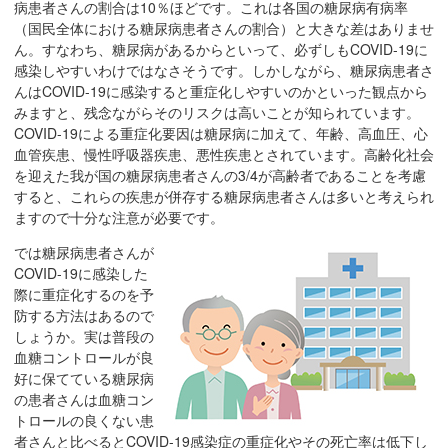
サ
病患者さんの割合は10％ほどです。これは各国の糖尿病有病率
イ
（国民全体における糖尿病患者さんの割合）と大きな差はありませ
ん。すなわち、糖尿病があるからといって、必ずしもCOVID-19に
ド
感染しやすいわけではなさそうです。しかしながら、糖尿病患者さ
メ
んはCOVID-19に感染すると重症化しやすいのかといった観点から
ニ
みますと、残念ながらそのリスクは高いことが知られています。
ュ
COVID-19による重症化要因は糖尿病に加えて、年齢、高血圧、心
ー
血管疾患、慢性呼吸器疾患、悪性疾患とされています。高齢化社会
へ
を迎えた我が国の糖尿病患者さんの3/4が高齢者であることを考慮
移
すると、これらの疾患が併存する糖尿病患者さんは多いと考えられ
ますので十分な注意が必要です。
動
し
では糖尿病患者さんが
ま
COVID-19に感染した
す
際に重症化するのを予
防する方法はあるので
しょうか。実は普段の
血糖コントロールが良
好に保てている糖尿病
の患者さんは血糖コン
トロールの良くない患
者さんと比べるとCOVID-19感染症の重症化やその死亡率は低下し