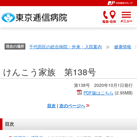
こ
ペ
こ
こ
こ
こ
こ
ー
こ
こ
こ
こ
こ
こ
が
こ
こ
ジ
こ
こ
こ
こ
か
ま
ペ
か
ま
内
か
ま
か
ま
ら
で
ー
ら
で
移
ら
で
ら
で
文
が
ジ
ヘ
ヘ
動
サ
サ
共
共
字
千代田区の総合病院・外来・入院案内
健康情報
文
現在の場所
の
ッ
ッ
メ
イ
イ
通
通
の
字
先
ダ
ダ
ニ
ト
ト
メ
メ
大
の
頭
ー
ー
ュ
内
こ
内
ニ
ニ
き
けんこう家族 第138号
大
で
メ
メ
ー
検
こ
検
ュ
ュ
さ
き
す。
ニ
ニ
ヘ
索
か
索
ー
ー
設
さ
ュ
ュ
ッ
で
ら
で
第138号 2020年10月1日発行
で
で
定
設
ー
ー
ダ
す。
本
す。
す。
PDF版はこちら
(2.95MB)
す。
で
定
で
で
ー
文
す。
目次
|
次のページへ
で
す。
す。
メ
で
す。
ニ
す。
ュ
目次
ー
へ