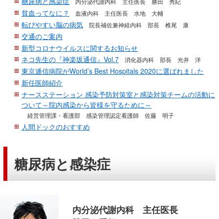
糖尿病と感染症
内分泌代謝内科 主任医長 勝田 秀紀
移
貧血ってなに？
血液内科 主任医長 水地 大輔
動
転びやすい脳の病気
院長補佐兼神経内科 部長 椎尾 康
し
交通のご案内
ま
新型コロナウイルスに関するお知らせ
す
ネコ先生の『神楽坂通信』Vol.7
消化器内科 部長 光井 洋
共
東京逓信病院がWorld’s Best Hospitals 2020に選ばれました
通
新任医師紹介
メ
ナースステーション 感染予防対策室と感染対策チームの活動に
ついて～院内感染から皆様を守るために～
ニ
経営管理課・看護部 感染管理認定看護師 佐藤 明子
ュ
人間ドックのおすすめ
ー
へ
移
糖尿病と感染症
動
し
ま
す
内分泌代謝内科 主任医長
現