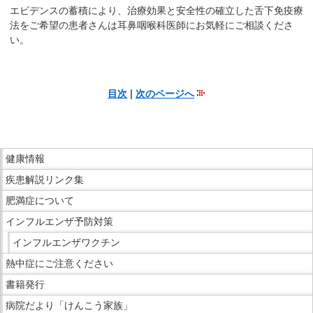
エビデンスの蓄積により、治療効果と安全性の確立した舌下免疫療
法をご希望の患者さんは耳鼻咽喉科医師にお気軽にご相談くださ
い。
目次
|
次のページへ
こ
こ
ま
こ
で
健康情報
こ
本
疾患解説リンク集
か
文
ら
肥満症について
で
サ
インフルエンザ予防対策
す。
イ
インフルエンザワクチン
ド
熱中症にご注意ください
メ
ニ
書籍発行
ュ
病院だより「けんこう家族」