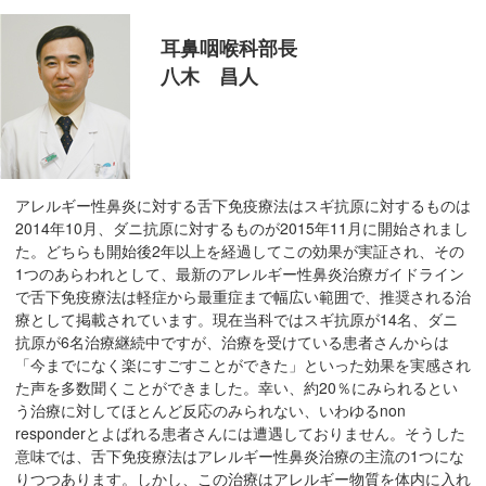
在
の
耳鼻咽喉科部長
場
八木 昌人
所
へ
移
動
し
アレルギー性鼻炎に対する舌下免疫療法はスギ抗原に対するものは
ま
2014年10月、ダニ抗原に対するものが2015年11月に開始されまし
す
た。どちらも開始後2年以上を経過してこの効果が実証され、その
1つのあらわれとして、最新のアレルギー性鼻炎治療ガイドライン
本
で舌下免疫療法は軽症から最重症まで幅広い範囲で、推奨される治
文
療として掲載されています。現在当科ではスギ抗原が14名、ダニ
へ
抗原が6名治療継続中ですが、治療を受けている患者さんからは
移
「今までになく楽にすごすことができた」といった効果を実感され
動
た声を多数聞くことができました。幸い、約20％にみられるとい
し
う治療に対してほとんど反応のみられない、いわゆるnon
ま
responderとよばれる患者さんには遭遇しておりません。そうした
意味では、舌下免疫療法はアレルギー性鼻炎治療の主流の1つにな
す
りつつあります。しかし、この治療はアレルギー物質を体内に入れ