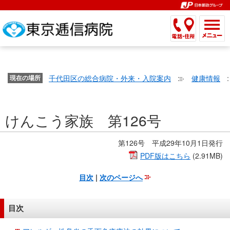
こ
ペ
こ
こ
こ
こ
こ
ー
こ
こ
こ
こ
こ
こ
が
こ
こ
ジ
こ
こ
こ
こ
か
ま
ペ
か
ま
内
か
ま
か
ま
ら
で
ー
ら
で
移
ら
で
ら
で
文
が
ジ
ヘ
ヘ
動
サ
サ
共
共
字
千代田区の総合病院・外来・入院案内
健康情報
文
現在の場所
の
ッ
ッ
メ
イ
イ
通
通
の
字
先
ダ
ダ
ニ
ト
ト
メ
メ
大
の
頭
ー
ー
ュ
内
こ
内
ニ
ニ
き
けんこう家族 第126号
大
で
メ
メ
ー
検
こ
検
ュ
ュ
さ
き
す。
ニ
ニ
ヘ
索
か
索
ー
ー
設
さ
ュ
ュ
ッ
で
ら
で
第126号 平成29年10月1日発行
で
で
定
設
ー
ー
ダ
す。
本
す。
す。
PDF版はこちら
(2.91MB)
す。
で
定
で
で
ー
文
す。
目次
|
次のページへ
で
す。
す。
メ
で
す。
ニ
す。
ュ
目次
ー
へ