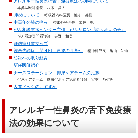
アレルギー性鼻炎の舌下免疫療法の効果について
移
耳鼻咽喉科部長 八木 昌人
動
肺炎について
呼吸器内科医長 澁谷 英樹
し
中高年の膝の痛み
整形外科医長 栗林 聰
ま
がん相談支援センター主催 がんサロン『語りあいの会』
す
がん看護専門看護師 矢野 和美
逓信寄り道マップ
共
統合失調症 第４回 再発の４条件
精神科部長 亀山 知道
通
防災への取り組み
メ
新任医師紹介
ニ
ナースステーション 排尿ケアチームの活動
ュ
排尿ケアチーム 皮膚排泄ケア認定看護師 宮本 乃ぞみ
ー
人間ドックのおすすめ
へ
移
動
アレルギー性鼻炎の舌下免疫療
し
ま
法の効果について
す
現