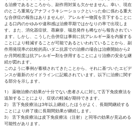
サ
る治療であるところから、副作用対策も欠かせません。幸い、現在
イ
のところ重篤なアナフィラキシーショックといった命に係わる重大
ド
な合併症の報告はありませんが、アレルギー物質を舌下することに
メ
よる口内のかゆみや違和感は治療早期ではかなりの率で出現しま
す。また、消化器症状、蕁麻疹、喘息発作も稀ながら報告されてい
ニ
ます。しかし、こうした合併症は事前に抗アレルギー薬を内服する
ュ
ことにより軽減することが可能であるといわれていることから、副
ー
作用発現率の比較的高いダニ抗原での治療の場合は治療開始から2
へ
か月間程度は抗アレルギー剤を併用することにより治療の安全な継
移
続が図れます。
動
このように事例が蓄積されてきたことから、それに基づいたエビデ
し
ンスが最新のガイドラインに記載されています。以下に治療に関す
る部分を示します。
ま
す
1） 薬物治療の効果が十分でない患者さんに対して舌下免疫療法を
追加することにより、症状の軽減が期待できます。
2） 舌下免疫療法は3年以上継続したほうがよく、長期間継続する
ことにより終了後に長期間効果が継続します。
3） 舌下免疫療法は皮下免疫療法（注射）と同等の効果が見込める
可能性があります。