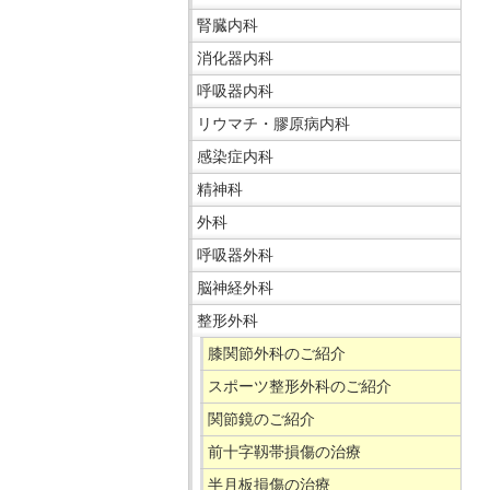
移
ニ
腎臓内科
動
ュ
消化器内科
し
ー
呼吸器内科
ま
で
リウマチ・膠原病内科
す
す。
感染症内科
共
通
精神科
メ
外科
ニ
呼吸器外科
ュ
脳神経外科
ー
へ
整形外科
移
膝関節外科のご紹介
動
スポーツ整形外科のご紹介
し
関節鏡のご紹介
ま
す
前十字靱帯損傷の治療
現
半月板損傷の治療