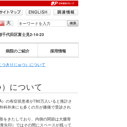
検
索
京都千代田区富士見2-14-23
す
る
語
病院のご紹介
採用情報
句
を
こつきりじゅつ）について
入
力
つ）について
し
て
く
）の有症状患者が780万人いると推計さ
だ
形外科外来にも多くの方が膝痛で受診され
さ
い。
形をきたしており、内側の関節は大腿骨
青矢印）ではその間にスペースが残って