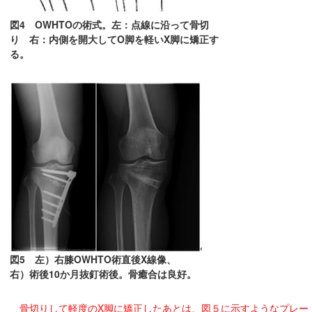
図4 OWHTOの術式。左：点線に沿って骨切
り 右：内側を開大してO脚を軽いX脚に矯正す
る。
図5 左）右膝OWHTO術直後X線像、
右）術後10か月抜釘術後。骨癒合は良好。
骨切りして軽度のX脚に矯正したあとは、図５に示すようなプレー