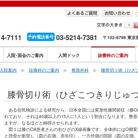
14-7111
03-5214-7381
予約電話番号
〒102-8798 東
入院･面会のご案内
人間ドック
診療科のご案内
入院案内
診療科のご案内
整形外科
膝骨切り術（ひざ
こ
膝骨切り術（ひざこつきりじゅ
こ
か
ら
ある住民検診による研究から、日本全国には変形性膝関節症（膝OA
本
れており、それは40歳以上の15人に1人という割合になります。整
文
ますが、なるほどと納得させられます。
図１は膝のOA患者さんの右ひざのX線画像です。全体的にはO脚変
で
と脛骨が衝突し（図の右側、赤矢印）、一方外側の関節（図の左側、
す。