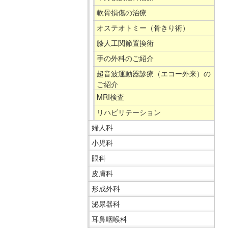
在
軟骨損傷の治療
の
オステオトミー（骨きり術）
場
所
膝人工関節置換術
へ
手の外科のご紹介
移
超音波運動器診療（エコー外来）の
動
ご紹介
し
MRI検査
ま
リハビリテーション
す
婦人科
本
文
小児科
へ
眼科
移
皮膚科
動
形成外科
し
ま
泌尿器科
す
耳鼻咽喉科