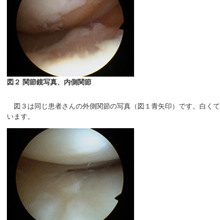
図２ 関節鏡写真、内側関節
図３は同じ患者さんの外側関節の写真（図１青矢印）です。白くて
います。