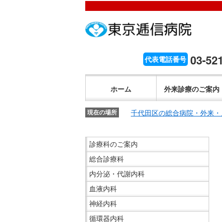
こ
ペ
こ
こ
こ
こ
ー
こ
こ
こ
こ
こ
が
こ
ジ
こ
こ
こ
か
ま
ペ
か
内
ま
か
ま
こ
ら
で
ー
ら
移
で
ら
で
こ
03-52
代表電話番号
文
が
ジ
ヘ
動
ヘ
サ
サ
か
こ
字
文
の
ッ
メ
ッ
イ
イ
ら
こ
の
字
先
ダ
ニ
ダ
ホーム
外来診療のご案内
ト
ト
共
ま
大
の
頭
ー
ュ
ー
内
内
通
で
き
大
で
メ
ー
メ
千代田区の総合病院・外来・
検
現在の場所
検
メ
共
さ
き
す。
ニ
ヘ
ニ
索
索
ニ
通
設
さ
ュ
ッ
ュ
こ
で
で
ュ
診療科のご案内
メ
定
設
ー
ダ
ー
こ
す。
す。
ー
ニ
で
総合診療科
定
で
ー
で
か
で
ュ
す。
で
す。
メ
す。
ら
す。
内分泌・代謝内科
ー
す。
ニ
サ
血液内科
で
ュ
イ
神経内科
す。
ー
ド
循環器内科
へ
メ