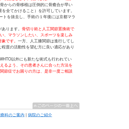
骨からの骨移植は圧倒的に骨癒合が早い
体重を全てかけること）を許可しています。
レートを抜去し、手術の１年後には京都マラ
があります。
骨切り術と人工関節置換術で
い、マラソンしたい、スポーツを楽しみ
対象です。
一方、人工膝関節は進行してし
む程度の活動性を望む方に良い適応があり
HTO以外にも新たな術式も行われてい
えるよう、その患者さんに合った方法を
関節症でお困りの方は、是非一度ご相談
診療科のご案内
|
病院のご紹介