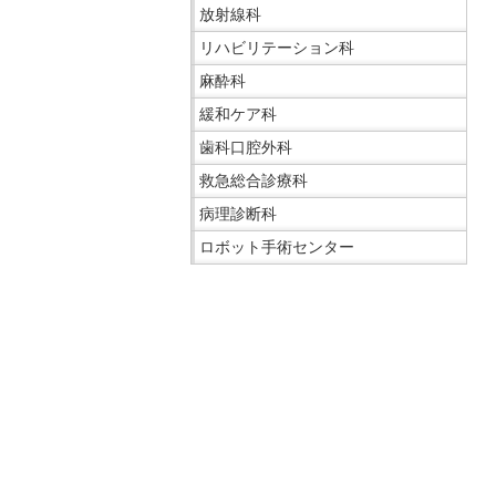
サ
放射線科
イ
リハビリテーション科
ド
麻酔科
メ
ニ
緩和ケア科
ュ
歯科口腔外科
ー
救急総合診療科
へ
病理診断科
移
動
ロボット手術センター
し
ま
こ
す
こ
ま
で
サ
イ
ド
メ