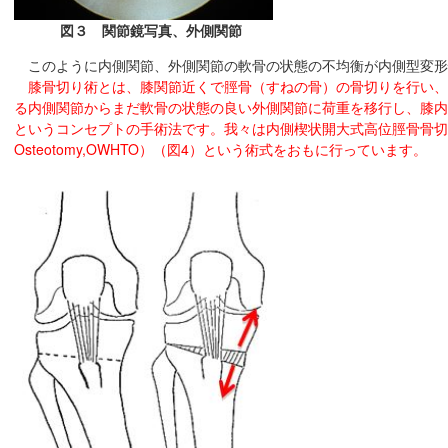
図３ 関節鏡写真、外側関節
このように内側関節、外側関節の軟骨の状態の不均衡が内側型変形
膝骨切り術とは、膝関節近くで脛骨（すねの骨）の骨切りを行い、
る内側関節からまだ軟骨の状態の良い外側関節に荷重を移行し、膝内
というコンセプトの手術法です。我々は内側楔状開大式高位脛骨骨切り術（Medial 
Osteotomy,OWHTO）（図4）という術式をおもに行っています。