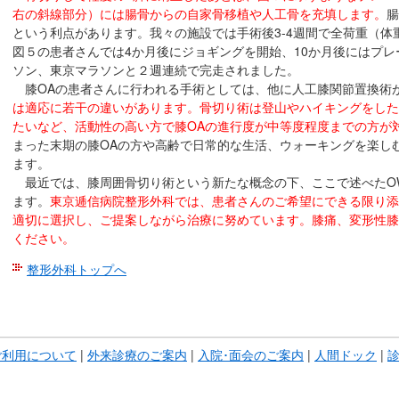
右の斜線部分）には腸骨からの自家骨移植や人工骨を充填します。
腸
という利点があります。我々の施設では手術後3-4週間で全荷重（
図５の患者さんでは4か月後にジョギングを開始、10か月後にはプ
ソン、東京マラソンと２週連続で完走されました。
膝OAの患者さんに行われる手術としては、他に人工膝関節置換術
は適応に若干の違いがあります。骨切り術は登山やハイキングをした
たいなど、活動性の高い方で膝OAの進行度が中等度程度までの方が
まった末期の膝OAの方や高齢で日常的な生活、ウォーキングを楽し
ます。
最近では、膝周囲骨切り術という新たな概念の下、ここで述べたOW
ます。
東京逓信病院整形外科では、患者さんのご希望にできる限り添
適切に選択し、ご提案しながら治療に努めています。膝痛、変形性膝
ください。
整形外科トップへ
こ
こ
ま
ご利用について
|
外来診療のご案内
|
入院･面会のご案内
|
人間ドック
|
で
本