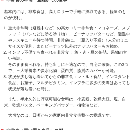
在
の
基本的には、非常食は、高カロリーで手軽に摂取できる、軽量のも
場
のが便利。
所
重大非常時（避難中など）の高カロリー非常食：マヨネーズ、スプ
へ
レッド（パンなどに塗る塗り物）、ピーナッツバターなど。避難中
移
やレスキューを待つ時間、非常袋に。（瓶入り不適）1人分のミニ
動
サイズが便利。またピーナッツ以外のナッツバターもお勧め。
インフラ不備でも食べれる非常食： 魚・肉・豆の缶詰、果物の甘
し
い缶詰。
ま
そのまま食べれる。持ち出しに不適なので、自宅に確保。この2つ
す
で、三大栄養素の炭水化物、蛋白質、脂質のカバーが可能。
本
状況が少し落ち着いてからの非常食：レトルト食品、インスタント
文
食品、お菓子、マルチビタミン。インフラに多少の支障はあっても
へ
状況が落ち着いた時に。
移
また、半永久的に貯蔵可能な食料は、小麦粉、乾燥大豆、塩、白
動
米、乾燥パスタ、ベーキングパウダー、植物油など。
し
大切なのは、日頃からの家庭内非常食備蓄への意識です。
ま
す