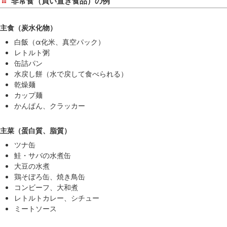
非常食（買い置き食品）の例
サ
イ
ド
主食（炭水化物）
メ
白飯（α化米、真空パック）
ニ
レトルト粥
ュ
缶詰パン
水戻し餅（水で戻して食べられる）
ー
乾燥麺
へ
カップ麺
移
かんぱん、クラッカー
動
し
主菜（蛋白質、脂質）
ま
ツナ缶
す
鮭・サバの水煮缶
大豆の水煮
鶏そぼろ缶、焼き鳥缶
コンビーフ、大和煮
レトルトカレー、シチュー
ミートソース