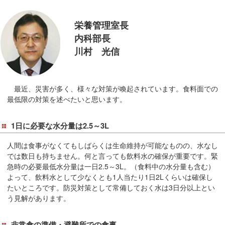
移
動
栄養管理室長
し
内科部長
ま
川村 光信
す
共
通
最近、災害が多く、様々な対策が喚起されています。食料面での
メ
最低限の対策を述べたいと思います。
ニ
ュ
1日に必要な水分量は2.5～3L
ー
へ
人間は食事がなくてもしばらくは生命維持が可能なものの、水なし
では数日も持ちません。何と言っても飲料水の確保が重要です。緊
移
急時の必要最低水分量は一日2.5～3L。（食料中の水分量も含む）
動
よって、飲料水として少なくとも1人当たり1日2Lくらいは確保し
し
たいところです。防災対策として常備しておく水は3日分以上とい
ま
う見解があります。
す
現
非常食の準備・避難所での食事