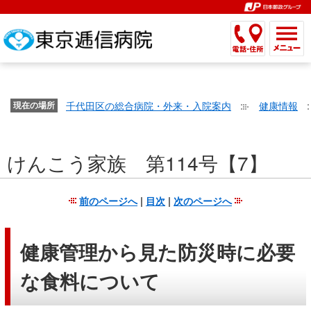
こ
ペ
こ
こ
こ
こ
こ
ー
こ
こ
こ
こ
こ
こ
が
こ
こ
ジ
こ
こ
こ
こ
か
ま
ペ
か
ま
内
か
ま
か
ま
ら
で
ー
ら
で
移
ら
で
ら
で
文
が
ジ
ヘ
ヘ
動
サ
サ
共
共
字
千代田区の総合病院・外来・入院案内
健康情報
文
現在の場所
の
ッ
ッ
メ
イ
イ
通
通
の
字
先
ダ
ダ
ニ
ト
ト
メ
メ
大
の
頭
ー
ー
ュ
内
こ
内
ニ
ニ
き
けんこう家族 第114号【7】
大
で
メ
メ
ー
検
こ
検
ュ
ュ
さ
き
す。
ニ
ニ
ヘ
索
か
索
ー
ー
設
さ
ュ
ュ
ッ
で
ら
で
で
で
前のページへ
|
目次
|
次のページへ
定
設
ー
ー
ダ
す。
本
す。
す。
す。
で
定
で
で
ー
文
す。
で
す。
す。
メ
で
健康管理から見た防災時に必要
す。
ニ
す。
な食料について
ュ
ー
へ