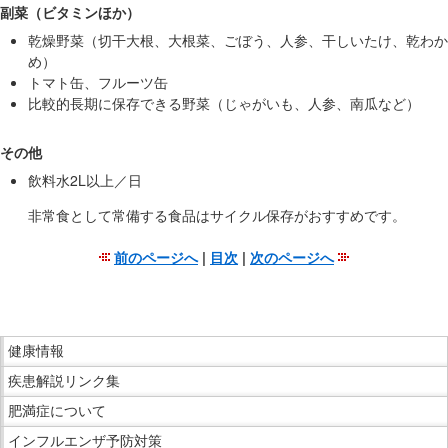
副菜（ビタミンほか）
乾燥野菜（切干大根、大根菜、ごぼう、人参、干しいたけ、乾わか
め）
トマト缶、フルーツ缶
比較的長期に保存できる野菜（じゃがいも、人参、南瓜など）
その他
飲料水2L以上／日
非常食として常備する食品はサイクル保存がおすすめです。
前のページへ
|
目次
|
次のページへ
こ
こ
ま
こ
で
健康情報
こ
本
疾患解説リンク集
か
文
ら
肥満症について
で
サ
インフルエンザ予防対策
す。