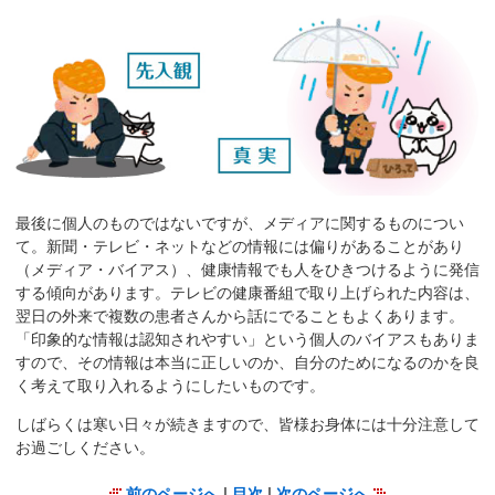
サ
イ
ド
メ
ニ
ュ
ー
へ
移
最後に個人のものではないですが、メディアに関するものについ
動
て。新聞・テレビ・ネットなどの情報には偏りがあることがあり
（メディア・バイアス）、健康情報でも人をひきつけるように発信
し
する傾向があります。テレビの健康番組で取り上げられた内容は、
ま
翌日の外来で複数の患者さんから話にでることもよくあります。
す
「印象的な情報は認知されやすい」という個人のバイアスもありま
すので、その情報は本当に正しいのか、自分のためになるのかを良
く考えて取り入れるようにしたいものです。
しばらくは寒い日々が続きますので、皆様お身体には十分注意して
お過ごしください。
前のページへ
|
目次
|
次のページへ