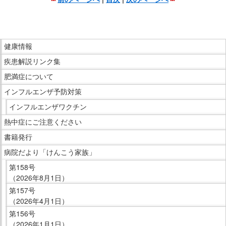
こ
こ
ま
こ
で
健康情報
こ
本
疾患解説リンク集
か
文
ら
肥満症について
で
サ
インフルエンザ予防対策
す。
イ
インフルエンザワクチン
ド
熱中症にご注意ください
メ
ニ
書籍発行
ュ
病院だより「けんこう家族」
ー
第158号
で
（2026年8月1日）
す。
第157号
（2026年4月1日）
第156号
（2026年1月1日）