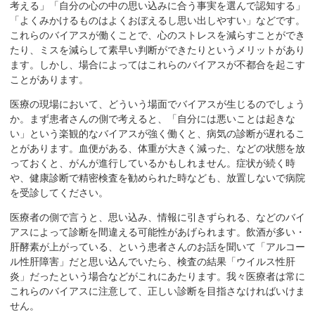
考える」「自分の心の中の思い込みに合う事実を選んで認知する」
在
「よくみかけるものはよくおぼえるし思い出しやすい」などです。
の
これらのバイアスが働くことで、心のストレスを減らすことができ
場
たり、ミスを減らして素早い判断ができたりというメリットがあり
所
ます。しかし、場合によってはこれらのバイアスが不都合を起こす
へ
ことがあります。
移
医療の現場において、どういう場面でバイアスが生じるのでしょう
動
か。まず患者さんの側で考えると、「自分には悪いことは起きな
し
い」という楽観的なバイアスが強く働くと、病気の診断が遅れるこ
ま
とがあります。血便がある、体重が大きく減った、などの状態を放
す
っておくと、がんが進行しているかもしれません。症状が続く時
や、健康診断で精密検査を勧められた時なども、放置しないで病院
本
を受診してください。
文
へ
医療者の側で言うと、思い込み、情報に引きずられる、などのバイ
移
アスによって診断を間違える可能性があげられます。飲酒が多い・
肝酵素が上がっている、という患者さんのお話を聞いて「アルコー
動
ル性肝障害」だと思い込んでいたら、検査の結果「ウイルス性肝
し
炎」だったという場合などがこれにあたります。我々医療者は常に
ま
これらのバイアスに注意して、正しい診断を目指さなければいけま
す
せん。