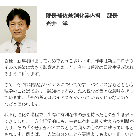
移
動
院長補佐兼消化器内科 部長
し
光井 洋
ま
す
共
通
メ
皆様、新年明けましておめでとうございます。昨年は新型コロナウ
ニ
イルス感染に大きく影響されました。今年は通常の日常生活が送れ
るように祈ります。
ュ
ー
さて、今回のお話はバイアスについてです。バイアスはもともと心
へ
理学のことばであり、認知のゆがみ、先入観など色々な意味を持っ
移
ています。「その考えはバイアスがかかっているんじゃないの？」
動
などと使われます。
し
我々は進化の過程で、生存に有利な体の形を持ったものが生き残っ
ま
てきました。一方心理学的にも、生存に有利に働く考え方や判断が
す
あり、その「くせ」がバイアスとして我々の心の中に残っていると
されます。例えば、「人は自分のことを実際よりもよい・正しいと
現