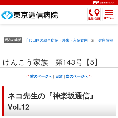
こ
ペ
こ
こ
こ
こ
こ
ー
こ
こ
こ
こ
こ
こ
が
こ
こ
ジ
こ
こ
こ
こ
か
ま
ペ
か
ま
内
か
ま
か
ま
ら
で
ー
ら
で
移
ら
で
ら
で
文
が
ジ
ヘ
ヘ
動
サ
サ
共
共
字
千代田区の総合病院・外来・入院案内
健康情報
文
現在の場所
の
ッ
ッ
メ
イ
イ
通
通
の
字
先
ダ
ダ
ニ
ト
ト
メ
メ
大
の
頭
ー
ー
ュ
内
こ
内
ニ
ニ
き
けんこう家族 第143号【5】
大
で
メ
メ
ー
検
こ
検
ュ
ュ
さ
き
す。
ニ
ニ
ヘ
索
か
索
ー
ー
設
さ
ュ
ュ
ッ
で
ら
で
で
で
前のページへ
|
目次
|
次のページへ
定
設
ー
ー
ダ
す。
本
す。
す。
す。
で
定
で
で
ー
文
す。
で
す。
す。
メ
で
ネコ先生の『神楽坂通信』
す。
ニ
す。
Vol.12
ュ
ー
へ