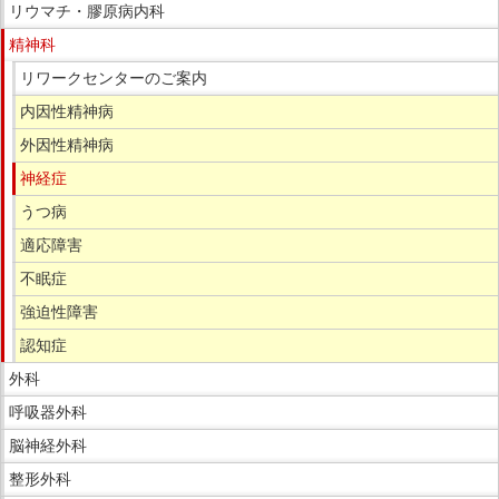
サ
リウマチ・膠原病内科
す。
イ
精神科
ド
リワークセンターのご案内
メ
ニ
内因性精神病
ュ
外因性精神病
ー
神経症
へ
うつ病
移
動
適応障害
し
不眠症
ま
強迫性障害
す
認知症
外科
呼吸器外科
脳神経外科
整形外科