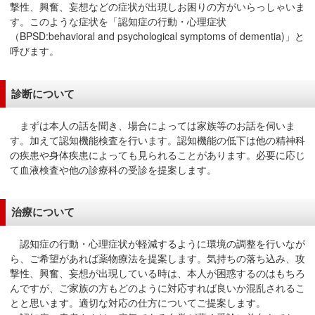
撃性、興奮、妄想などの症状が出現しお困りの方がいらっしゃいま
移
す。このような症状を「認知症の行動・心理症状
動
（BPSD:behavioral and psychological symptoms of dementia)」と
し
呼びます。
ま
す
診断について
共
通
まずは本人の話を聞き、場合によっては家族等のお話を伺いま
メ
す。加えて認知機能検査を行います。認知機能の低下は他の精神科
ニ
の疾患や身体疾患によっても見られることがあります。必要に応じ
ュ
て血液検査や他の診療科の受診を提案します。
ー
へ
治療について
移
動
認知症の行動・心理症状が軽減するように環境の調整を行いなが
し
ら、ご希望があれば薬物療法を提案します。気持ちの落ち込み、攻
ま
撃性、興奮、妄想が出現している時は、本人が困惑するのはもちろ
す
んですが、ご家族の方もどのように対応すれば良いか混乱されるこ
とと思います。適切な対応の仕方についてご提案します。
現