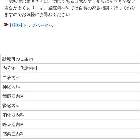
認知症の患者さんは、病気である自覚が薄く受診に前向きでない
在
場合がよくあります。当院精神科では自費の家族相談を行っており
の
ますのでお気軽にお尋ねください。
場
精神科トップページへ
所
へ
こ
移
こ
動
ま
こ
し
で
診療科のご案内
こ
ま
本
内分泌・代謝内科
か
す
文
ら
血液内科
本
で
サ
神経内科
文
す。
イ
へ
循環器内科
ド
移
腎臓内科
メ
動
ニ
消化器内科
し
ュ
呼吸器内科
ま
ー
す
感染症内科
で