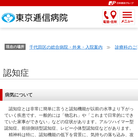
こ
ペ
こ
こ
こ
こ
こ
ー
こ
こ
こ
こ
こ
こ
が
こ
こ
ジ
こ
こ
こ
こ
か
ま
ペ
か
ま
内
か
ま
か
ま
ら
で
ー
ら
で
移
ら
で
ら
で
文
が
ジ
ヘ
ヘ
動
サ
サ
共
共
字
千代田区の総合病院・外来・入院案内
診療科のご
文
現在の場所
の
ッ
ッ
メ
イ
イ
通
通
の
字
先
ダ
ダ
ニ
ト
ト
メ
メ
大
の
頭
ー
ー
ュ
内
こ
内
ニ
ニ
き
認知症
大
で
メ
メ
ー
検
こ
検
ュ
ュ
さ
き
す。
ニ
ニ
ヘ
索
か
索
ー
ー
設
さ
ュ
ュ
ッ
で
ら
で
で
で
定
設
ー
ー
ダ
す。
本
す。
す。
す。
病気について
で
定
で
で
ー
文
す。
で
す。
す。
メ
で
認知症とは非常に簡単に言うと認知機能が以前の水準より下がっ
す。
ニ
す。
ていく疾患です。一般的には「物忘れ」や「これまで日常的にでき
ていた家事ができない」などの症状があります。アルツハイマー型
ュ
認知症、前頭側頭型認知症、レピー小体型認知症などがあります。
ー
精神科は特に、認知機能の低下を背景に、気持ちの落ち込み、攻
へ