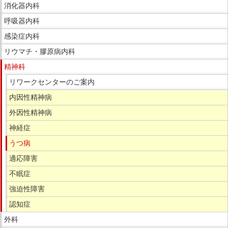
サ
ニ
消化器内科
イ
ュ
呼吸器内科
ド
ー
感染症内科
メ
で
ニ
リウマチ・膠原病内科
す。
ュ
精神科
ー
リワークセンターのご案内
へ
内因性精神病
移
動
外因性精神病
し
神経症
ま
うつ病
す
適応障害
不眠症
強迫性障害
認知症
外科