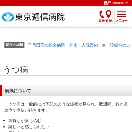
こ
ペ
こ
こ
こ
こ
こ
ー
こ
こ
こ
こ
こ
こ
が
こ
こ
ジ
こ
こ
こ
こ
か
ま
ペ
か
ま
内
か
ま
か
ま
ら
で
ー
ら
で
移
ら
で
ら
で
文
が
ジ
ヘ
ヘ
動
サ
サ
共
共
字
千代田区の総合病院・外来・入院案内
診療科のご
文
現在の場所
の
ッ
ッ
メ
イ
イ
通
通
の
字
先
ダ
ダ
ニ
ト
ト
メ
メ
大
の
頭
ー
ー
ュ
内
こ
内
ニ
ニ
き
うつ病
大
で
メ
メ
ー
検
こ
検
ュ
ュ
さ
き
す。
ニ
ニ
ヘ
索
か
索
ー
ー
設
さ
ュ
ュ
ッ
で
ら
で
で
で
定
設
ー
ー
ダ
す。
本
す。
す。
す。
病気について
で
定
で
で
ー
文
す。
で
す。
す。
メ
で
うつ病は一般的には下記のような症状が見られ、数週間、数か月
す。
ニ
す。
単位で症状が続きます。
ュ
気持ちが落ち込む
ー
楽しいと感じられない
へ