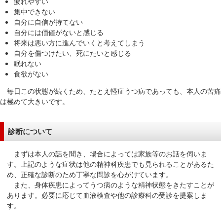
疲れやすい
移
集中できない
動
自分に自信が持てない
自分には価値がないと感じる
し
将来は悪い方に進んでいくと考えてしまう
ま
自分を傷つけたい、死にたいと感じる
す
眠れない
共
食欲がない
通
毎日この状態が続くため、たとえ軽症うつ病であっても、本人の苦痛
メ
は極めて大きいです。
ニ
ュ
ー
診断について
へ
まずは本人の話を聞き、場合によっては家族等のお話を伺いま
移
す。上記のような症状は他の精神科疾患でも見られることがあるた
動
め、正確な診断のため丁寧な問診を心がけています。
し
また、身体疾患によってうつ病のような精神状態をきたすことが
ま
あります。必要に応じて血液検査や他の診療科の受診を提案しま
す
す。
現