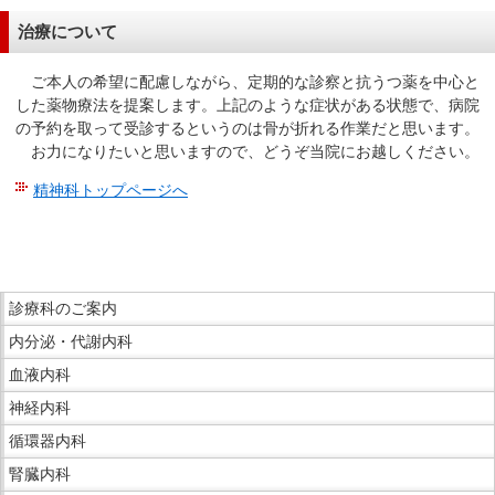
在
治療について
の
場
ご本人の希望に配慮しながら、定期的な診察と抗うつ薬を中心と
所
した薬物療法を提案します。上記のような症状がある状態で、病院
へ
の予約を取って受診するというのは骨が折れる作業だと思います。
移
お力になりたいと思いますので、どうぞ当院にお越しください。
動
精神科トップページへ
し
ま
こ
す
こ
ま
本
こ
で
診療科のご案内
文
こ
本
へ
内分泌・代謝内科
か
文
移
ら
血液内科
で
動
サ
神経内科
す。
し
イ
循環器内科
ま
ド
す
腎臓内科
メ