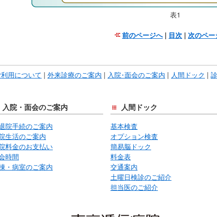
表1
前のページへ
|
目次
|
次のペー
こ
こ
ま
ご利用について
|
外来診療のご案内
|
入院･面会のご案内
|
人間ドック
|
で
本
文
入院・面会のご案内
人間ドック
で
退院手続のご案内
基本検査
す。
院生活のご案内
オプション検査
院料金のお支払い
簡易脳ドック
会時間
料金表
棟・病室のご案内
交通案内
土曜日検診のご紹介
担当医のご紹介