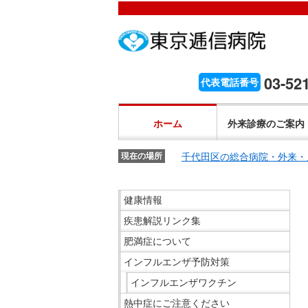
こ
ペ
こ
こ
こ
こ
ー
こ
こ
こ
こ
こ
が
こ
ジ
こ
こ
こ
か
ま
ペ
か
内
ま
か
ま
こ
ら
で
ー
ら
移
で
ら
で
こ
03-52
代表電話番号
文
が
ジ
ヘ
動
ヘ
サ
サ
か
こ
字
文
の
ッ
メ
ッ
イ
イ
ら
こ
の
字
先
ダ
ニ
ダ
ホーム
外来診療のご案内
ト
ト
共
ま
大
の
頭
ー
ュ
ー
内
内
通
で
き
大
で
メ
ー
メ
千代田区の総合病院・外来・
検
現在の場所
検
メ
共
さ
き
す。
ニ
ヘ
ニ
索
索
ニ
通
設
さ
ュ
ッ
ュ
こ
で
で
ュ
健康情報
メ
定
設
ー
ダ
ー
こ
す。
す。
ー
ニ
で
疾患解説リンク集
定
で
ー
で
か
で
ュ
す。
で
す。
メ
す。
ら
す。
肥満症について
ー
す。
ニ
サ
インフルエンザ予防対策
で
ュ
イ
インフルエンザワクチン
す。
ー
ド
熱中症にご注意ください
へ
メ