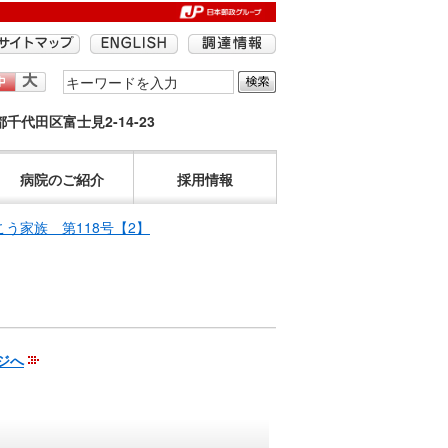
検
索
京都千代田区富士見2-14-23
す
る
語
病院のご紹介
採用情報
句
を
こう家族 第118号【2】
入
力
し
て
く
ジへ
だ
さ
い。