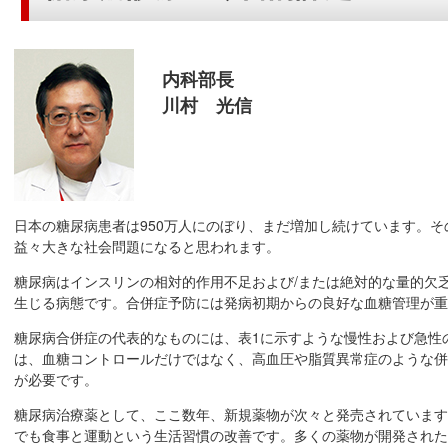
内科部長
川村 光信
日本の糖尿病患者は950万人にのぼり、まだ増加し続けています。そ
益々大きな社会問題になると思われます。
糖尿病はインスリンの相対的作用不足および/または絶対的な量的欠
生じる病態です。合併症予防には発病初期からの良好な血糖管理が重
糖尿病合併症の代表的なものには、表1に示すような慢性および急性
は、血糖コントロールだけではなく、高血圧や脂質異常症のような併
が必要です。
糖尿病治療薬として、ここ数年、新規薬物が次々と発売されています
でも食事と運動という生活習慣の改善です。多くの薬物が開発された