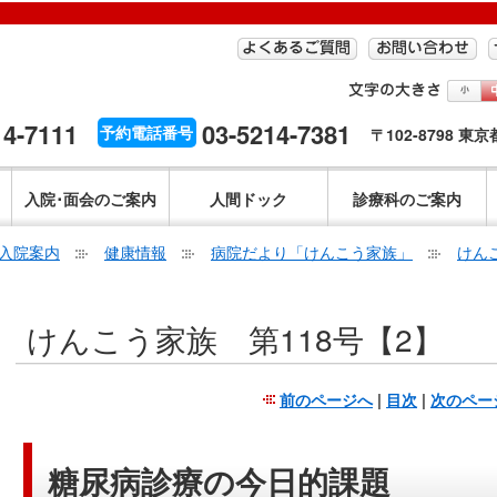
14-7111
03-5214-7381
予約電話番号
〒102-8798 東
入院･面会のご案内
人間ドック
診療科のご案内
入院案内
健康情報
病院だより「けんこう家族」
けん
こ
けんこう家族 第118号【2】
こ
か
ら
前のページへ
|
目次
|
次のペー
本
文
で
糖尿病診療の今日的課題
す。