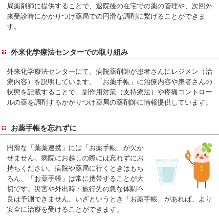
サ
局薬剤師に提供することで、退院後の在宅での薬の管理や、次回外
イ
来受診時にかかりつけ薬局での円滑な調剤に繋げることができま
ド
す。
メ
ニ
外来化学療法センターでの取り組み
ュ
外来化学療法センターにて、病院薬剤師が患者さんにレジメン（治
ー
療内容）を説明しています。「お薬手帳」に治療内容や患者さんの
へ
状態を記載することで、副作用対策（支持療法）や疼痛コントロー
移
ルの薬を調剤するかかりつけ薬局の薬剤師に情報提供しています。
動
し
お薬手帳を忘れずに
ま
す
円滑な「薬薬連携」には「お薬手帳」が欠か
せません。病院にお越しの際には忘れずにお
持ちください。病院や薬局に行くときはもち
ろん、「お薬手帳」は常に携帯することが大
切です。災害や外出時・旅行先の急な体調不
良は予測できません。いざというとき「お薬手帳」があれば、より
安全に治療を受けることができます。