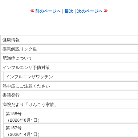
前のページへ
|
目次
|
次のページへ
こ
こ
ま
こ
で
健康情報
こ
本
疾患解説リンク集
か
文
ら
肥満症について
で
サ
インフルエンザ予防対策
す。
イ
インフルエンザワクチン
ド
熱中症にご注意ください
メ
ニ
書籍発行
ュ
病院だより「けんこう家族」
ー
第158号
で
（2026年8月1日）
す。
第157号
（2026年4月1日）