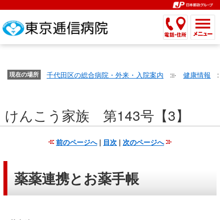
こ
ペ
こ
こ
こ
こ
こ
ー
こ
こ
こ
こ
こ
こ
が
こ
こ
ジ
こ
こ
こ
こ
か
ま
ペ
か
ま
内
か
ま
か
ま
ら
で
ー
ら
で
移
ら
で
ら
で
文
が
ジ
ヘ
ヘ
動
サ
サ
共
共
字
千代田区の総合病院・外来・入院案内
健康情報
文
現在の場所
の
ッ
ッ
メ
イ
イ
通
通
の
字
先
ダ
ダ
ニ
ト
ト
メ
メ
大
の
頭
ー
ー
ュ
内
こ
内
ニ
ニ
き
けんこう家族 第143号【3】
大
で
メ
メ
ー
検
こ
検
ュ
ュ
さ
き
す。
ニ
ニ
ヘ
索
か
索
ー
ー
設
さ
ュ
ュ
ッ
で
ら
で
で
で
前のページへ
|
目次
|
次のページへ
定
設
ー
ー
ダ
す。
本
す。
す。
す。
で
定
で
で
ー
文
す。
で
す。
す。
メ
で
薬薬連携とお薬手帳
す。
ニ
す。
ュ
ー
へ