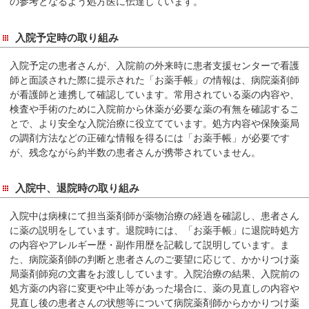
の参考となるよう処方医に伝達しています。
在
の
入院予定時の取り組み
場
所
入院予定の患者さんが、入院前の外来時に患者支援センターで看護
へ
師と面談された際に提示された「お薬手帳」の情報は、病院薬剤師
移
が看護師と連携して確認しています。常用されている薬の内容や、
動
検査や手術のために入院前から休薬が必要な薬の有無を確認するこ
とで、より安全な入院治療に役立てています。処方内容や保険薬局
し
の調剤方法などの正確な情報を得るには「お薬手帳」が必要です
ま
が、残念ながら約半数の患者さんが携帯されていません。
す
本
入院中、退院時の取り組み
文
へ
入院中は病棟にて担当薬剤師が薬物治療の経過を確認し、患者さん
移
に薬の説明をしています。退院時には、「お薬手帳」に退院時処方
動
の内容やアレルギー歴・副作用歴を記載して説明しています。ま
た、病院薬剤師の判断と患者さんのご要望に応じて、かかりつけ薬
し
局薬剤師宛の文書をお渡ししています。入院治療の結果、入院前の
ま
処方薬の内容に変更や中止等があった場合に、薬の見直しの内容や
す
見直し後の患者さんの状態等について病院薬剤師からかかりつけ薬