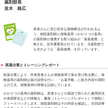
薬剤部長
移
並木 路広
動
し
ま
す
患者さんに安心安全な薬物療法が行われるよ
う、病院薬剤師と保険薬局（かかりつけ薬局）
共
の薬剤師が連携する取り組みが「薬薬連携」と
通
称され、近年重要視されています。当薬剤部で
メ
も次のような「薬薬連携」を行っています。
ニ
ュ
ー
医薬分業とトレーシングレポート
へ
医薬分業により、外来患者さんが保険薬局で薬を受け取る際に、保
移
険薬局の薬剤師は薬の説明を行い、「お薬手帳」に処方内容や調剤
動
上の工夫、保険薬局の情報を記録しています。
し
ま
かかりつけ薬局の薬剤師は、患者さんとの面談で得られた服用状況
す
や体調変化などの情報を、書面（トレーシングレポート）で病院に
フィードバックします。病院薬剤師はその内容を確認し、次回診療
現