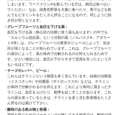
在
しまいます。ワーファリン®を飲んでいる方は、納豆は食べない
の
でください。なお、緑黄色野菜を大量に食べたり、青汁などを飲
んでもビタミンＫをたくさん摂ることになるので、同じように効
場
き目が弱くなります。
所
・グレープフルーツと血圧を下げる薬：
へ
血圧を下げる薬（狭心症の治療に使う薬もあります）の中でも
移
「カルシウム拮抗薬」という分類の薬（ノルバスク®、アダラー
動
ト®等）は、グレープフルーツの果実やジュースによって、効き
し
目が強くなることが知られています。これは、グレープフルーツ
ま
の成分によって、薬が体内で分解されるのが抑えられるためで
す
す。ひどい場合には、血圧が下がりすぎて意識を失ったという方
もいるほどです。
本
・チーズやレバー、ビール：
文
これらはチラミンという物質を多く含んでいます。結核の治療薬
へ
（イスコチン®）や抗菌薬（ザイボックス®）などは、チラミン
移
が体内で分解されるのを抑えます。これにより体内に溜まったチ
動
ラミンは、血圧を上げたり、動悸を起こすことがあります。これ
し
らの薬を使っているときは、チラミンを多く含む飲食物をたくさ
ま
ん摂るのは避けて下さい。
す
・酸味のある飲み物と粉薬：
苦味を防ぐためのコーティングが施してある粉薬では、酸味の強