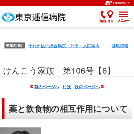
こ
ペ
こ
こ
こ
こ
こ
ー
こ
こ
こ
こ
こ
こ
が
こ
こ
ジ
こ
こ
こ
こ
か
ま
ペ
か
ま
内
か
ま
か
ま
ら
で
ー
ら
で
移
ら
で
ら
で
文
が
ジ
ヘ
ヘ
動
サ
サ
共
共
字
千代田区の総合病院・外来・入院案内
健康情報
文
現在の場所
の
ッ
ッ
メ
イ
イ
通
通
の
字
先
ダ
ダ
ニ
ト
ト
メ
メ
大
の
頭
ー
ー
ュ
内
こ
内
ニ
ニ
き
けんこう家族 第106号【6】
大
で
メ
メ
ー
検
こ
検
ュ
ュ
さ
き
す。
ニ
ニ
ヘ
索
か
索
ー
ー
設
さ
ュ
ュ
ッ
で
ら
で
で
で
前のページへ
|
目次
|
次のページへ
定
設
ー
ー
ダ
す。
本
す。
す。
す。
で
定
で
で
ー
文
す。
で
す。
す。
メ
で
薬と飲食物の相互作用について
す。
ニ
す。
ュ
ー
へ