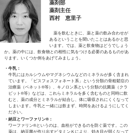
薬剤部
移
薬剤主任
動
西村 恵里子
し
ま
薬を飲むときに、薬と薬の飲み合わせが
す
あるということを聞いたことはあるかと思
共
います。では、薬と飲食物はどうでしょう
通
か。薬の中には、飲食物との相性に気をつける必要のあるものがあ
メ
ります。いくつか例をあげてみましょう。
ニ
・牛乳：
ュ
牛乳にはカルシウムやマグネシウムなどのミネラルが多く含まれ
ー
ています。「ビスフォスフォネート系」という分類の骨粗鬆症の
へ
治療薬（ベネット®等）、キノロン系という分類の抗菌薬（クラ
移
ビット®等）などは、これらミネラルを多く含むものと同時に飲
むと、薬の成分とミネラルが結合し、体に吸収されにくくなって
動
しまいます。牛乳と一緒には飲まず、時間をあけるようにしてく
し
ださい。
ま
・納豆とワーファリン®：
す
ワーファリン®というのは、血栓ができるのを防ぐ薬です。この
現
薬は、納豆菌が作り出すビタミンＫにより、効き目が弱くなって