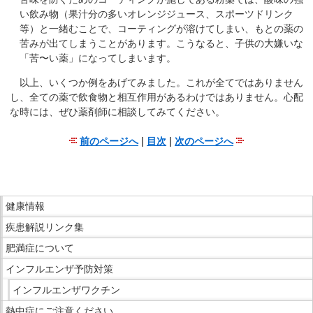
サ
い飲み物（果汁分の多いオレンジジュース、スポーツドリンク
イ
等）と一緒むことで、コーティングが溶けてしまい、もとの薬の
ド
苦みが出てしまうことがあります。こうなると、子供の大嫌いな
メ
「苦〜い薬」になってしまいます。
ニ
以上、いくつか例をあげてみました。これが全てではありません
ュ
し、全ての薬で飲食物と相互作用があるわけではありません。心配
ー
な時には、ぜひ薬剤師に相談してみてください。
へ
移
前のページへ
|
目次
|
次のページへ
動
こ
し
こ
ま
ま
こ
す
で
健康情報
こ
本
疾患解説リンク集
か
文
ら
肥満症について
で
サ
インフルエンザ予防対策
す。
イ
インフルエンザワクチン
ド
熱中症にご注意ください