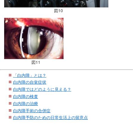
在
図10
の
場
所
へ
移
動
し
ま
図11
す
「白内障」とは？
本
白内障の自覚症状
文
白内障ではどのように見える？
へ
白内障の検査
移
白内障の治療
動
白内障手術の合併症
し
白内障予防のための日常生活上の留意点
ま
す
こ