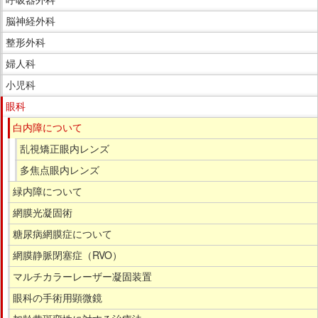
脳神経外科
整形外科
婦人科
小児科
眼科
白内障について
乱視矯正眼内レンズ
多焦点眼内レンズ
緑内障について
網膜光凝固術
糖尿病網膜症について
網膜静脈閉塞症（RVO）
マルチカラーレーザー凝固装置
眼科の手術用顕微鏡