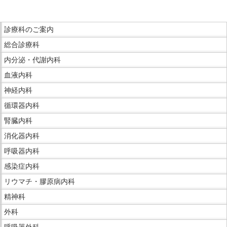
サ
こ
イ
ま
こ
ド
で
診療科のご案内
こ
メ
本
総合診療科
か
ニ
文
ら
内分泌・代謝内科
ュ
で
サ
ー
血液内科
す。
イ
へ
神経内科
ド
移
循環器内科
メ
動
ニ
腎臓内科
し
ュ
ま
消化器内科
ー
す
呼吸器内科
で
感染症内科
す。
リウマチ・膠原病内科
精神科
外科
呼吸器外科