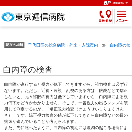
こ
ペ
こ
こ
こ
こ
こ
ー
こ
こ
こ
こ
こ
こ
が
こ
こ
ジ
こ
こ
こ
こ
か
ま
ペ
か
ま
内
か
ま
か
ま
ら
で
ー
ら
で
移
ら
で
ら
で
文
が
ジ
ヘ
ヘ
動
サ
サ
共
共
字
千代田区の総合病院・外来・入院案内
白内障の検
文
現在の場所
の
ッ
ッ
メ
イ
イ
通
通
の
字
先
ダ
ダ
ニ
ト
ト
メ
メ
大
の
頭
ー
ー
ュ
内
こ
内
ニ
ニ
き
白内障の検査
大
で
メ
メ
ー
検
こ
検
ュ
ュ
さ
き
す。
ニ
ニ
ヘ
索
か
索
ー
ー
設
さ
ュ
ュ
ッ
で
ら
で
で
で
白内障が進行すると視力が低下してきますから、視力検査は必ず行
定
設
ー
ー
ダ
す。
本
す。
す。
す。
ないます。ただし、近視・遠視・乱視のある方は、眼鏡などで矯正
で
定
で
で
ー
文
しないと、元々裸眼の視力は低下していますから、白内障による視
す。
で
す。
す。
メ
力低下かどうかわかりません。そこで、一番視力の出るレンズを装
で
用して測定するのが、「矯正視力検査（きょうせいしりょくけん
す。
ニ
す。
さ）」です。矯正視力検査の値が低下してきたら白内障などの目の
ュ
病気が進んでいることが考えられます。
ー
また、先に述べたように、白内障の初期には混濁の起こる場所によ
へ