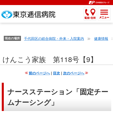
こ
ペ
こ
こ
こ
こ
こ
ー
こ
こ
こ
こ
こ
こ
が
こ
こ
ジ
こ
こ
こ
こ
か
ま
ペ
か
ま
内
か
ま
か
ま
ら
で
ー
ら
で
移
ら
で
ら
で
文
が
ジ
ヘ
ヘ
動
サ
サ
共
共
字
千代田区の総合病院・外来・入院案内
健康情報
文
現在の場所
の
ッ
ッ
メ
イ
イ
通
通
の
字
先
ダ
ダ
ニ
ト
ト
メ
メ
大
の
頭
ー
ー
ュ
内
こ
内
ニ
ニ
き
けんこう家族 第118号【9】
大
で
メ
メ
ー
検
こ
検
ュ
ュ
さ
き
す。
ニ
ニ
ヘ
索
か
索
ー
ー
設
さ
ュ
ュ
ッ
で
ら
で
で
で
前のページへ
|
目次
|
次のページへ
定
設
ー
ー
ダ
す。
本
す。
す。
す。
で
定
で
で
ー
文
す。
で
す。
す。
メ
で
ナースステーション「固定チー
す。
ニ
す。
ムナーシング」
ュ
ー
へ