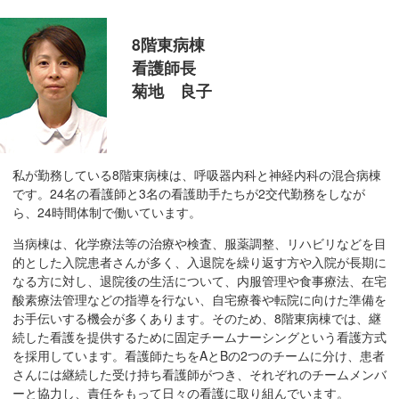
移
動
8階東病棟
し
看護師長
ま
菊地 良子
す
共
通
メ
私が勤務している8階東病棟は、呼吸器内科と神経内科の混合病棟
ニ
です。24名の看護師と3名の看護助手たちが2交代勤務をしなが
ら、24時間体制で働いています。
ュ
ー
当病棟は、化学療法等の治療や検査、服薬調整、リハビリなどを目
へ
的とした入院患者さんが多く、入退院を繰り返す方や入院が長期に
移
なる方に対し、退院後の生活について、内服管理や食事療法、在宅
動
酸素療法管理などの指導を行ない、自宅療養や転院に向けた準備を
お手伝いする機会が多くあります。そのため、8階東病棟では、継
し
続した看護を提供するために固定チームナーシングという看護方式
ま
を採用しています。看護師たちをAとBの2つのチームに分け、患者
す
さんには継続した受け持ち看護師がつき、それぞれのチームメンバ
現
ーと協力し、責任をもって日々の看護に取り組んでいます。