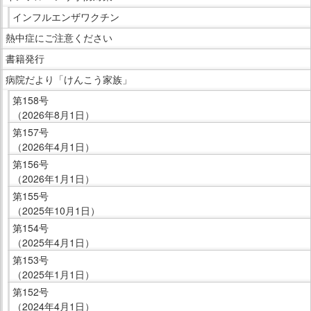
す。
サ
イ
インフルエンザワクチン
イ
ド
ド
熱中症にご注意ください
メ
メ
ニ
書籍発行
ニ
ュ
病院だより「けんこう家族」
ュ
ー
第158号
ー
で
（2026年8月1日）
へ
す。
第157号
移
（2026年4月1日）
動
第156号
し
（2026年1月1日）
ま
第155号
す
（2025年10月1日）
第154号
（2025年4月1日）
第153号
（2025年1月1日）
第152号
（2024年4月1日）