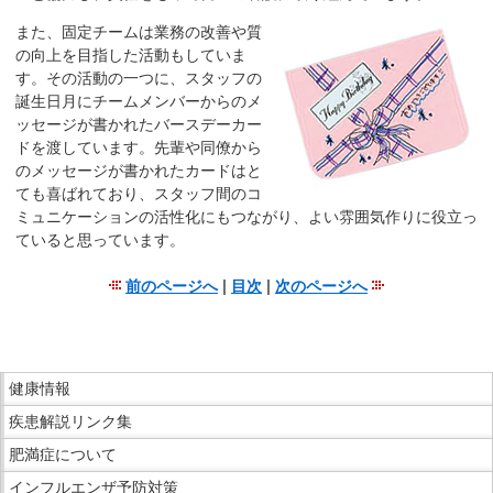
在
また、固定チームは業務の改善や質
の
の向上を目指した活動もしていま
場
す。その活動の一つに、スタッフの
所
誕生日月にチームメンバーからのメ
へ
ッセージが書かれたバースデーカー
移
ドを渡しています。先輩や同僚から
のメッセージが書かれたカードはと
動
ても喜ばれており、スタッフ間のコ
し
ミュニケーションの活性化にもつながり、よい雰囲気作りに役立っ
ま
ていると思っています。
す
本
前のページへ
|
目次
|
次のページへ
文
こ
へ
こ
移
ま
こ
動
で
健康情報
こ
し
本
疾患解説リンク集
か
ま
文
ら
肥満症について
す
で
サ
インフルエンザ予防対策