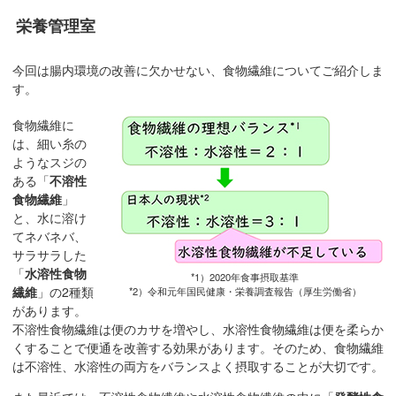
移
栄養管理室
動
し
今回は腸内環境の改善に欠かせない、食物繊維についてご紹介しま
ま
す。
す
食物繊維に
共
は、細い糸の
通
ようなスジの
メ
ある「
不溶性
ニ
食物繊維
」
ュ
と、水に溶け
ー
てネバネバ、
へ
サラサラした
「
水溶性食物
移
*1）2020年食事摂取基準
繊維
」の2種類
*2）令和元年国民健康・栄養調査報告（厚生労働省）
動
があります。
し
不溶性食物繊維は便のカサを増やし、水溶性食物繊維は便を柔らか
ま
くすることで便通を改善する効果があります。そのため、食物繊維
す
は不溶性、水溶性の両方をバランスよく摂取することが大切です。
現