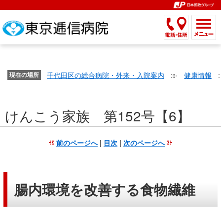
こ
ペ
こ
こ
こ
こ
こ
ー
こ
こ
こ
こ
こ
こ
が
こ
こ
ジ
こ
こ
こ
こ
か
ま
ペ
か
ま
内
か
ま
か
ま
ら
で
ー
ら
で
移
ら
で
ら
で
文
が
ジ
ヘ
ヘ
動
サ
サ
共
共
字
千代田区の総合病院・外来・入院案内
健康情報
文
現在の場所
の
ッ
ッ
メ
イ
イ
通
通
の
字
先
ダ
ダ
ニ
ト
ト
メ
メ
大
の
頭
ー
ー
ュ
内
こ
内
ニ
ニ
き
けんこう家族 第152号【6】
大
で
メ
メ
ー
検
こ
検
ュ
ュ
さ
き
す。
ニ
ニ
ヘ
索
か
索
ー
ー
設
さ
ュ
ュ
ッ
で
ら
で
で
で
前のページへ
|
目次
|
次のページへ
定
設
ー
ー
ダ
す。
本
す。
す。
す。
で
定
で
で
ー
文
す。
で
す。
す。
メ
で
す。
ニ
す。
腸内環境を改善する食物繊維
ュ
ー
へ