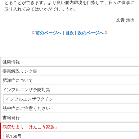
サ
とることができます。より良い腸内環境を目指して、日々の食事に
イ
取り入れてみてはいかがでしょうか。
ド
文責 池田
メ
ニ
前のページへ
|
目次
|
次のページへ
ュ
こ
ー
こ
へ
ま
こ
移
で
健康情報
こ
動
本
疾患解説リンク集
か
し
文
ら
肥満症について
ま
で
サ
インフルエンザ予防対策
す
す。
イ
インフルエンザワクチン
ド
熱中症にご注意ください
メ
ニ
書籍発行
ュ
病院だより「けんこう家族」
ー
第158号