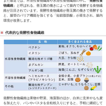
また最近では、不溶性食物繊維や水溶性食物繊維の中に「
発酵性食
在
物繊維
」と呼ばれる、善玉菌の働きによって腸内で発酵する食物繊
の
維が注目されています。発酵性食物繊維が善玉菌の働きで発酵する
場
と、腸管のバリア機能を強くする「短鎖脂肪酸」が産生され、腸内
所
環境が改善します。
へ
移
代表的な発酵性食物繊維
動
し
ま
す
本
文
へ
移
動
し
ま
発酵性食物繊維は果物や野菜、海藻類のほか、白米に玄米やもち麦
す
を加えたり、パンやパスタを全粒粉入りにすると、手軽に継続して