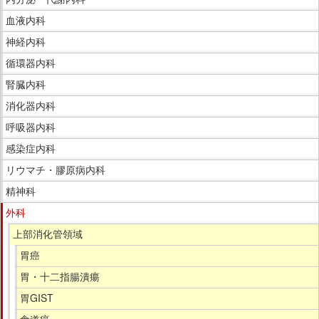
で
サ
血液内科
す。
イ
神経内科
ド
循環器内科
メ
ニ
腎臓内科
ュ
消化器内科
ー
呼吸器内科
で
感染症内科
す。
リウマチ・膠原病内科
精神科
外科
上部消化管領域
胃癌
胃・十二指腸潰瘍
胃GIST
食道癌