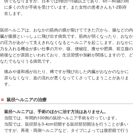
供でもなりますが、日本では9割が15歳以上であり、65～80歳の間
移
に多くの方が手術を受けています。また女性の患者さんも1-2割存
動
在します。
し
ま
鼠径ヘルニアは、おなかの筋肉の膜が裂けてできた穴から、腸などの内
す
臓が腹膜といっしょに飛び出す病気です。筋肉が弱くなったり、おなか
の圧力があがって支えきれなくなるとヘルニアを起こします。おなかに
共
力を入れる機会が多い仕事の方や、咳、便秘症、痩せや肥満、前立腺の
通
術後などが原因といわれており、生活習慣や加齢が関係しますので、ど
メ
なたでもなりうる病気です。
ニ
ュ
痛みや違和感が出たり、稀ですが飛び出した内臓がおなかのなかに
戻らなくなり、血の流れが悪くなってくさってしまうことがありま
ー
す。
へ
移
鼠径ヘルニアの治療
動
し
鼠径ヘルニアは、手術のほかに治す方法はありません。
ま
当院では、年間約100例の鼠径ヘルニア手術を行っています。
す
当院では、鼠径部を3-4cm切開する鼠径部切開法を行うことが多い
現
ですが、再発・両側ヘルニアなど、タイプによっては腹腔鏡で行う