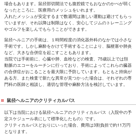
場合もあります。鼠径部切開法でも腹腔鏡でもおなかのかべが弱く
在
なったところに、医療用のメッシュをいれます。
の
入れたメッシュが安定するまで数週間は激しい運動は避けてもらっ
場
ていますが、それ以降は制限はなく、安心してジムのトレーニング
所
やゴルフを楽しんでもらうことができます。
へ
鼠径ヘルニアの手術は、１時間程度の消化器外科のなかでは小さな
移
手術です。しかし麻酔をかけて手術することにより、脳梗塞や肺炎
動
など、大きな合併症を起こすこともあります。
し
当院では手術前に、心臓や肺、血栓などの検査、75歳以上では頚
ま
動脈のエコーをルーチンに行っており、手術によってこれらの臓器
す
の合併症がおこることを最大限に予防しています。もともと持病が
本
ある方、また検査で新たな異常が見つかった場合は、それぞれの専
門科の医師と相談し、適切な管理や麻酔方法を検討しています。
文
へ
移
鼠径ヘルニアのクリティカルパス
動
以下は当院における鼠径ヘルニアのクリティカルパス（入院中の予
し
定スケジュール表にして標準化したもの）です。
ま
クリティカルパスどおりにいった場合、費用は3割負担で約11万円
す
となります。