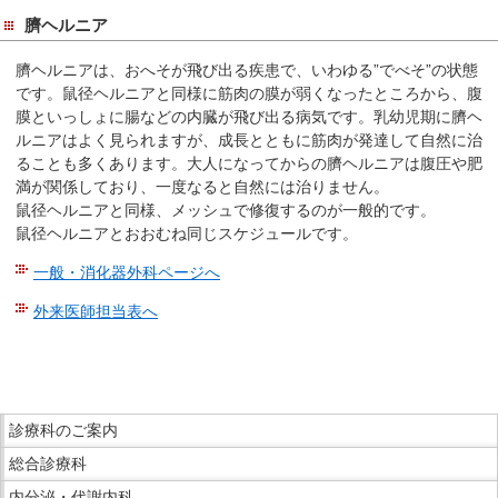
臍ヘルニア
臍ヘルニアは、おへそが飛び出る疾患で、いわゆる”でべそ”の状態
です。鼠径ヘルニアと同様に筋肉の膜が弱くなったところから、腹
膜といっしょに腸などの内臓が飛び出る病気です。乳幼児期に臍ヘ
ルニアはよく見られますが、成長とともに筋肉が発達して自然に治
ることも多くあります。大人になってからの臍ヘルニアは腹圧や肥
満が関係しており、一度なると自然には治りません。
鼠径ヘルニアと同様、メッシュで修復するのが一般的です。
鼠径ヘルニアとおおむね同じスケジュールです。
一般・消化器外科ページへ
外来医師担当表へ
こ
こ
ま
こ
で
診療科のご案内
こ
本
総合診療科
か
文
ら
内分泌・代謝内科