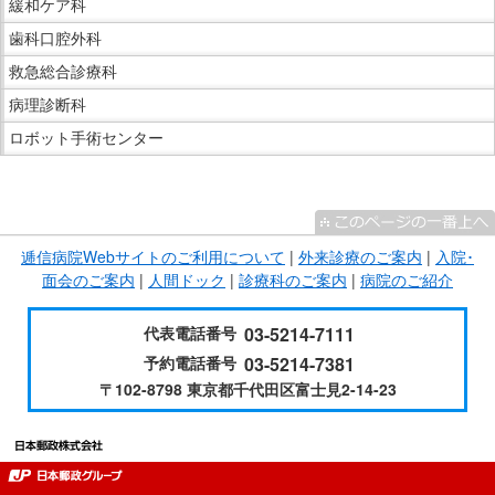
緩和ケア科
歯科口腔外科
救急総合診療科
病理診断科
ロボット手術センター
こ
こ
ま
逓信病院Webサイトのご利用について
|
外来診療のご案内
|
入院･
で
面会のご案内
|
人間ドック
|
診療科のご案内
|
病院のご紹介
サ
イ
代表電話番号
03-5214-7111
ド
予約電話番号
03-5214-7381
メ
〒102-8798 東京都千代田区富士見2-14-23
ニ
ュ
ー
で