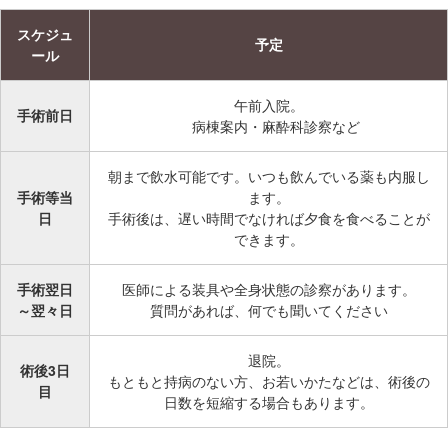
サ
イ
スケジュ
予定
ド
ール
メ
ニ
午前入院。
手術前日
ュ
病棟案内・麻酔科診察など
ー
へ
朝まで飲水可能です。いつも飲んでいる薬も内服し
移
手術等当
ます。
日
手術後は、遅い時間でなければ夕食を食べることが
動
できます。
し
ま
手術翌日
医師による装具や全身状態の診察があります。
す
～翌々日
質問があれば、何でも聞いてください
退院。
術後3日
もともと持病のない方、お若いかたなどは、術後の
目
日数を短縮する場合もあります。