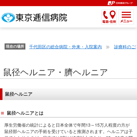
こ
ペ
こ
こ
こ
こ
こ
ー
こ
こ
こ
こ
こ
こ
が
こ
こ
ジ
こ
こ
こ
こ
か
ま
ペ
か
ま
内
か
ま
か
ま
ら
で
ー
ら
で
移
ら
で
ら
で
文
が
ジ
ヘ
ヘ
動
サ
サ
共
共
字
千代田区の総合病院・外来・入院案内
診療科のご
文
現在の場所
の
ッ
ッ
メ
イ
イ
通
通
の
字
先
ダ
ダ
ニ
ト
ト
メ
メ
大
の
頭
ー
ー
ュ
内
こ
内
ニ
ニ
き
鼠径ヘルニア・臍ヘルニア
大
で
メ
メ
ー
検
こ
検
ュ
ュ
さ
き
す。
ニ
ニ
ヘ
索
か
索
ー
ー
設
さ
ュ
ュ
ッ
で
ら
で
で
で
定
設
ー
ー
ダ
す。
本
す。
す。
す。
鼠径ヘルニア
で
定
で
で
ー
文
す。
で
す。
す。
メ
で
鼠径ヘルニアとは
す。
ニ
す。
ュ
厚生労働省の統計によると日本全体で年間13～15万人程度の方が
ー
鼠径部ヘルニアの手術を受けていると推測されます。ヘルニアは子
へ