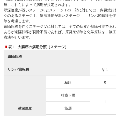
無、これらによって病期が決定されます。
壁深達度が浅いステージ0とステージⅠの一部に対しては、内視鏡的
クのあるステージⅠ、壁深達度が深いステージⅡ、リンパ節転移を伴
除を考慮します。
遠隔転移を伴うステージⅣに対しては、全ての病変が切除可能であれ
あるが遠隔転移が切除不能であれば、原発巣切除と化学療法を、無症
療法を行います。
表1 大腸癌の病期分類（ステージ）
遠隔転移
リンパ節転移
なし
粘膜
0
粘膜下層
Ⅰ
筋層
壁深達度