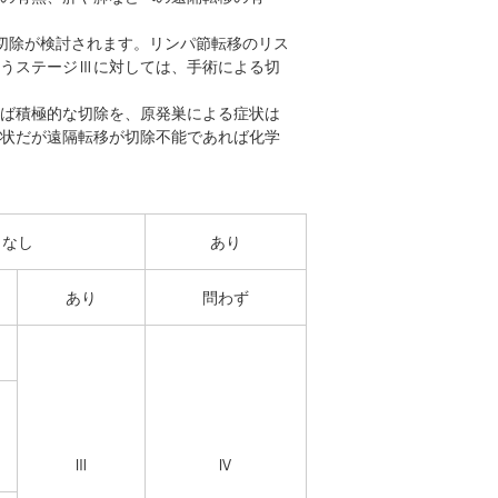
切除が検討されます。リンパ節転移のリス
うステージⅢに対しては、手術による切
ば積極的な切除を、原発巣による症状は
状だが遠隔転移が切除不能であれば化学
なし
あり
あり
問わず
Ⅲ
Ⅳ