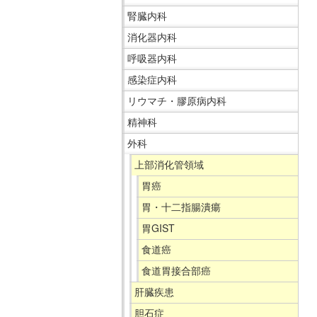
移
ニ
腎臓内科
動
ュ
消化器内科
し
ー
呼吸器内科
ま
で
感染症内科
す
す。
リウマチ・膠原病内科
共
通
精神科
メ
外科
ニ
上部消化管領域
ュ
胃癌
ー
へ
胃・十二指腸潰瘍
移
胃GIST
動
食道癌
し
食道胃接合部癌
ま
す
肝臓疾患
現
胆石症