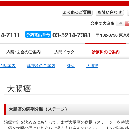
14-7111
03-5214-7381
予約電話番号
〒102-8798 東
入院･面会のご案内
人間ドック
診療科のご案内
入院案内
診療科のご案内
外科
大腸癌
こ
大腸癌
こ
か
ら
本
大腸癌の病期分類（ステージ）
文
で
治療方針を決めるにあたって、まず大腸癌の病期（ステージ）を確認
す。
（癌が大腸の壁にどれぐらい深く入り込んでいるか）、リンパ節転移