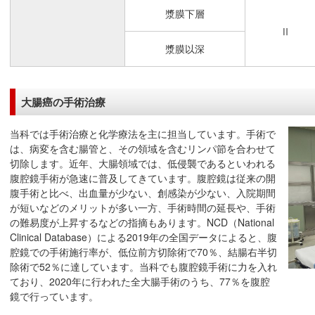
漿膜下層
Ⅱ
漿膜以深
大腸癌の手術治療
当科では手術治療と化学療法を主に担当しています。手術で
は、病変を含む腸管と、その領域を含むリンパ節を合わせて
切除します。近年、大腸領域では、低侵襲であるといわれる
腹腔鏡手術が急速に普及してきています。腹腔鏡は従来の開
腹手術と比べ、出血量が少ない、創感染が少ない、入院期間
が短いなどのメリットが多い一方、手術時間の延長や、手術
の難易度が上昇するなどの指摘もあります。NCD（National
Clinical Database）による2019年の全国データによると、腹
腔鏡での手術施行率が、低位前方切除術で70％、結腸右半切
除術で52％に達しています。当科でも腹腔鏡手術に力を入れ
ており、2020年に行われた全大腸手術のうち、77％を腹腔
鏡で行っています。