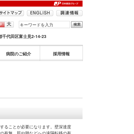
検
索
京都千代田区富士見2-14-23
す
る
語
病院のご紹介
採用情報
句
を
入
力
し
て
く
だ
さ
い。
することが必要になります。壁深達度
の有無、肝や肺などへの遠隔転移の有