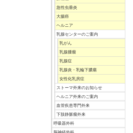
在
急性虫垂炎
の
大腸癌
場
所
ヘルニア
へ
乳腺センターのご案内
移
乳がん
動
乳腺腫瘤
し
ま
乳腺症
す
乳腺炎・乳輪下膿瘍
本
女性化乳房症
文
ストーマ外来のお知らせ
へ
ヘルニア外来のご案内
移
動
血管疾患専門外来
し
下肢静脈瘤外来
ま
呼吸器外科
す
脳神経外科