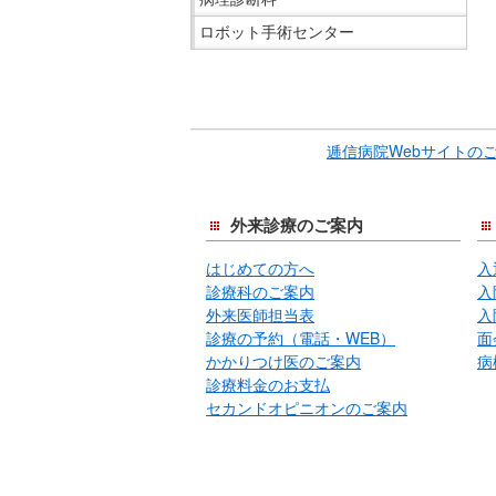
ロボット手術センター
こ
こ
ま
逓信病院Webサイトの
で
サ
イ
外来診療のご案内
ド
はじめての方へ
入
メ
診療科のご案内
入
ニ
外来医師担当表
入
ュ
診療の予約（電話・WEB）
面
ー
かかりつけ医のご案内
病
で
診療料金のお支払
す。
セカンドオピニオンのご案内