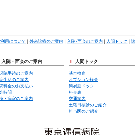
で
本
文
で
す。
ご利用について
|
外来診療のご案内
|
入院･面会のご案内
|
人間ドック
|
入院・面会のご案内
人間ドック
退院手続のご案内
基本検査
院生活のご案内
オプション検査
院料金のお支払い
簡易脳ドック
会時間
料金表
棟・病室のご案内
交通案内
土曜日検診のご紹介
担当医のご紹介