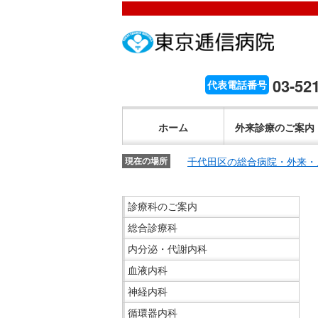
こ
ペ
こ
こ
こ
こ
ー
こ
こ
こ
こ
こ
が
こ
ジ
こ
こ
こ
か
ま
ペ
か
内
ま
か
ま
こ
ら
で
ー
ら
移
で
ら
で
こ
03-52
代表電話番号
文
が
ジ
ヘ
動
ヘ
サ
サ
か
こ
字
文
の
ッ
メ
ッ
イ
イ
ら
こ
の
字
先
ダ
ニ
ダ
ホーム
外来診療のご案内
ト
ト
共
ま
大
の
頭
ー
ュ
ー
内
内
通
で
き
大
で
メ
ー
メ
千代田区の総合病院・外来・
検
現在の場所
検
メ
共
さ
き
す。
ニ
ヘ
ニ
索
索
ニ
通
設
さ
ュ
ッ
ュ
こ
で
で
ュ
診療科のご案内
メ
定
設
ー
ダ
ー
こ
す。
す。
ー
ニ
で
総合診療科
定
で
ー
で
か
で
ュ
す。
で
す。
メ
す。
ら
す。
内分泌・代謝内科
ー
す。
ニ
サ
血液内科
で
ュ
イ
神経内科
す。
ー
ド
循環器内科
へ
メ