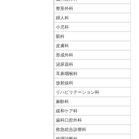
サ
整形外科
イ
ド
婦人科
メ
小児科
ニ
眼科
ュ
皮膚科
ー
へ
形成外科
移
泌尿器科
動
耳鼻咽喉科
し
放射線科
ま
す
リハビリテーション科
麻酔科
緩和ケア科
歯科口腔外科
救急総合診療科
病理診断科