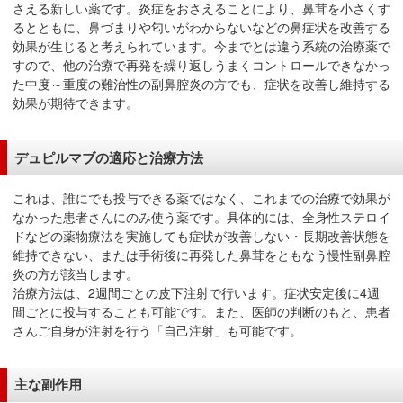
さえる新しい薬です。炎症をおさえることにより、鼻茸を小さくす
移
るとともに、鼻づまりや匂いがわからないなどの鼻症状を改善する
動
効果が生じると考えられています。今までとは違う系統の治療薬で
し
すので、他の治療で再発を繰り返しうまくコントロールできなかっ
ま
た中度～重度の難治性の副鼻腔炎の方でも、症状を改善し維持する
効果が期待できます。
す
共
通
デュピルマブの適応と治療方法
メ
ニ
これは、誰にでも投与できる薬ではなく、これまでの治療で効果が
ュ
なかった患者さんにのみ使う薬です。具体的には、全身性ステロイ
ドなどの薬物療法を実施しても症状が改善しない・長期改善状態を
ー
維持できない、または手術後に再発した鼻茸をともなう慢性副鼻腔
へ
炎の方が該当します。
移
治療方法は、2週間ごとの皮下注射で行います。症状安定後に4週
動
間ごとに投与することも可能です。また、医師の判断のもと、患者
し
さんご自身が注射を行う「自己注射」も可能です。
ま
す
主な副作用
現