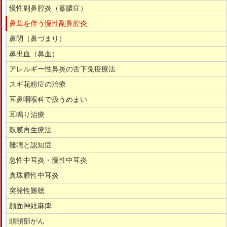
慢性副鼻腔炎（蓄膿症）
鼻茸を伴う慢性副鼻腔炎
鼻閉（鼻づまり）
鼻出血（鼻血）
アレルギー性鼻炎の舌下免疫療法
スギ花粉症の治療
耳鼻咽喉科で扱うめまい
耳鳴り治療
鼓膜再生療法
難聴と認知症
急性中耳炎・慢性中耳炎
真珠腫性中耳炎
突発性難聴
顔面神経麻痺
頭頸部がん