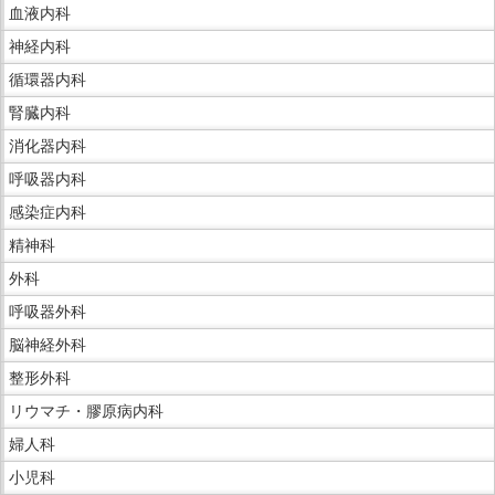
サ
サ
血液内科
す。
イ
イ
神経内科
ド
ド
循環器内科
メ
メ
ニ
ニ
腎臓内科
ュ
ュ
消化器内科
ー
ー
呼吸器内科
で
へ
感染症内科
す。
移
動
精神科
し
外科
ま
呼吸器外科
す
脳神経外科
整形外科
リウマチ・膠原病内科
婦人科
小児科