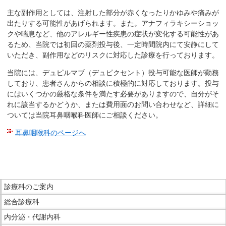
在
主な副作用としては、注射した部分が赤くなったりかゆみや痛みが
の
出たりする可能性があげられます。また。アナフィラキシーショッ
場
クや喘息など、他のアレルギー性疾患の症状が変化する可能性があ
所
るため、当院では初回の薬剤投与後、一定時間院内にて安静にして
へ
いただき、副作用などのリスクに対応した診療を行っております。
移
当院には、デュピルマブ（デュピクセント）投与可能な医師が勤務
動
しており、患者さんからの相談に積極的に対応しております。投与
し
にはいくつかの厳格な条件を満たす必要がありますので、自分がそ
ま
れに該当するかどうか、または費用面のお問い合わせなど、詳細に
す
ついては当院耳鼻咽喉科医師にご相談ください。
本
耳鼻咽喉科のページへ
文
こ
へ
こ
移
ま
動
こ
で
診療科のご案内
し
こ
本
ま
総合診療科
か
文
す
ら
内分泌・代謝内科
で