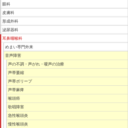
眼科
皮膚科
形成外科
泌尿器科
耳鼻咽喉科
めまい専門外来
音声障害
声の不調・声がれ・嗄声の治療
声帯萎縮
声帯ポリープ
声帯麻痺
喉頭癌
歌唱障害
急性喉頭炎
慢性喉頭炎