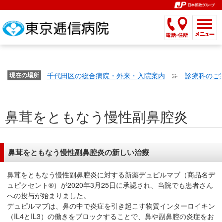
こ
ペ
こ
こ
こ
こ
こ
ー
こ
こ
こ
こ
こ
こ
が
こ
こ
ジ
こ
こ
こ
こ
か
ま
ペ
か
ま
内
か
ま
か
ま
ら
で
ー
ら
で
移
ら
で
ら
で
文
が
ジ
ヘ
ヘ
動
サ
サ
共
共
字
千代田区の総合病院・外来・入院案内
診療科のご
文
現在の場所
の
ッ
ッ
メ
イ
イ
通
通
の
字
先
ダ
ダ
ニ
ト
ト
メ
メ
大
の
頭
ー
ー
ュ
内
こ
内
ニ
ニ
き
鼻茸をともなう慢性副鼻腔炎
大
で
メ
メ
ー
検
こ
検
ュ
ュ
さ
き
す。
ニ
ニ
ヘ
索
か
索
ー
ー
設
さ
ュ
ュ
ッ
で
ら
で
で
で
定
設
ー
ー
ダ
す。
本
す。
す。
す。
鼻茸をともなう慢性副鼻腔炎の新しい治療
で
定
で
で
ー
文
す。
で
す。
す。
メ
で
鼻茸をともなう慢性副鼻腔炎に対する新薬デュピルマブ（商品名デ
す。
ニ
す。
ュピクセント®）が2020年3月25日に承認され、当院でも患者さん
への投与が始まりました。
ュ
デュピルマブは、鼻の中で炎症を引き起こす物質インターロイキン
ー
（IL4とIL3）の働きをブロックすることで、鼻や副鼻腔の炎症をお
へ