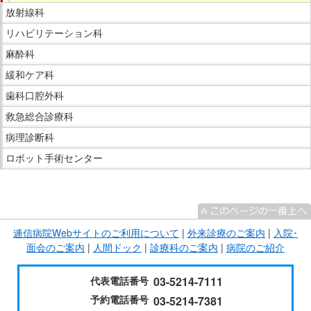
放射線科
リハビリテーション科
麻酔科
緩和ケア科
歯科口腔外科
救急総合診療科
病理診断科
ロボット手術センター
こ
こ
ま
逓信病院Webサイトのご利用について
|
外来診療のご案内
|
入院･
で
面会のご案内
|
人間ドック
|
診療科のご案内
|
病院のご紹介
サ
イ
代表電話番号
03-5214-7111
ド
予約電話番号
03-5214-7381
メ